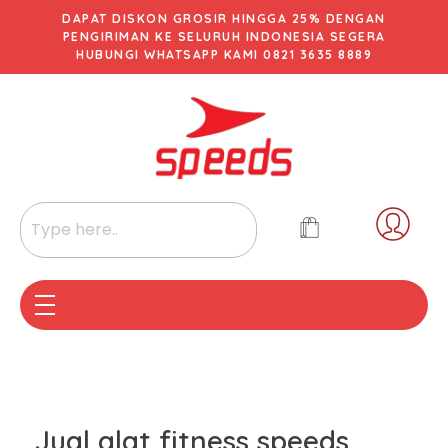
DAPAT DISKON GROSIR HINGGA 25% DENGAN
PENGIRIMAN KE SELURUH INDONESIA SEGERA
HUBUNGI WHATSAPP KAMI 0821 3635 8889
Jual alat fitness speeds