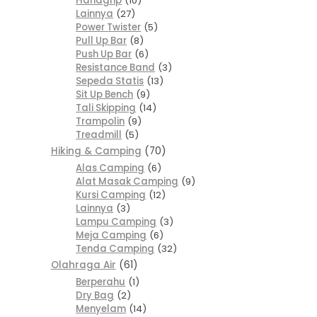
Handgrip
10
Lainnya
27
Power Twister
5
Pull Up Bar
8
Push Up Bar
6
Resistance Band
3
Sepeda Statis
13
Sit Up Bench
9
Tali Skipping
14
Trampolin
9
Treadmill
5
Hiking & Camping
70
Alas Camping
6
Alat Masak Camping
9
Kursi Camping
12
Lainnya
3
Lampu Camping
3
Meja Camping
6
Tenda Camping
32
Olahraga Air
61
Berperahu
1
Dry Bag
2
Menyelam
14