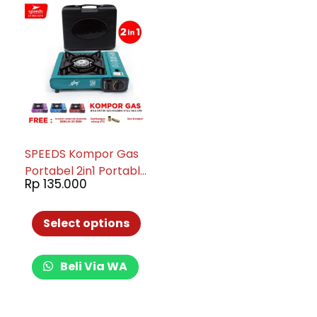
SPEEDS Kompor Gas
Portabel 2in1 Portable
Rp
135.000
Stove Kompor Masak
Camping Bisa Gas
Kaleng Elpiji 003-3616
Select options
Beli Via WA