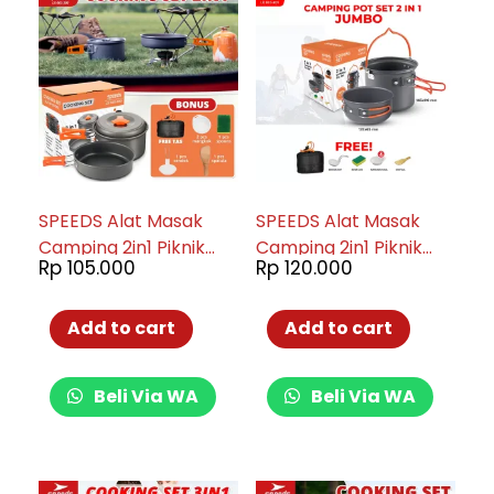
SPEEDS Alat Masak
SPEEDS Alat Masak
Camping 2in1 Piknik
Camping 2in1 Piknik
Rp
105.000
Rp
120.000
Portable Serbaguna
Portable Serbaguna
Outdoor 003-200
Outdoor 003-201
Add to cart
Add to cart
Beli Via WA
Beli Via WA