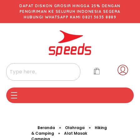
DAPAT DISKON GROSIR HINGGA 25% DENGAN
PENGIRIMAN KE SELURUH INDONESIA SEGERA
HUBUNGI WHATSAPP KAMI 0821 3635 8889
Beranda
»
Olahraga
»
Hiking
& Camping
»
Alat Masak
Camping