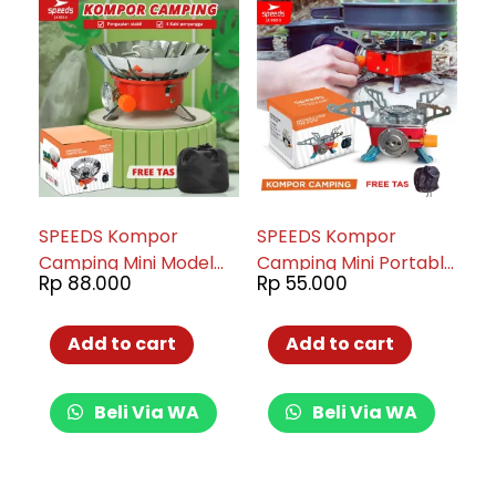
SPEEDS Kompor
SPEEDS Kompor
Camping Mini Model
Camping Mini Portable
Rp
88.000
Rp
55.000
Bunga 003-06
Model Kovar Stove
Safety 003-05
Add to cart
Add to cart
Beli Via WA
Beli Via WA