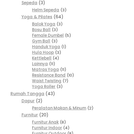
Sepeda
3
Helm Sepeda
3
Yoga & Pilates
64
Balok Yoga
3
Bosu Ball
3
Female Dumbel
5
Gym Ball
3
Handuk Yoga
1
Hula Hoop
3
Kettlebell
4
Lainnya
11
Matras Yoga
11
Resistance Band
10
Waist Twisting
7
Yoga Roller
3
Rumah Tangga
43
Dapur
2
Peralatan Makan & Minum
2
Furnitur
20
Furnitur Anak
8
Furnitur Indoor
4
Furnitur Outdoor
8