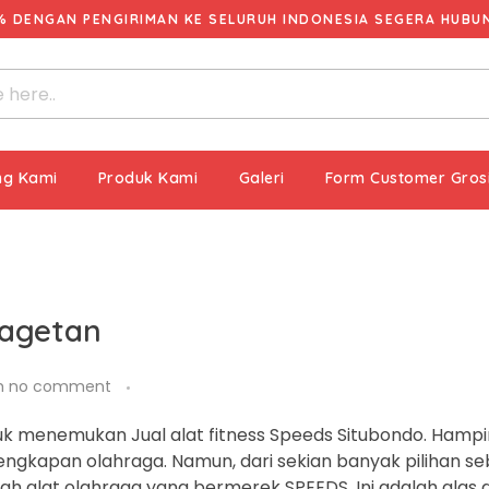
% DENGAN PENGIRIMAN KE SELURUH INDONESIA SEGERA HUBUNG
ng Kami
Produk Kami
Galeri
Form Customer Gros
Magetan
h
no comment
k menemukan Jual alat fitness Speeds Situbondo. Hampir
lengkapan olahraga. Namun, dari sekian banyak pilihan s
h alat olahraga yang bermerek SPEEDS. Ini adalah alas 