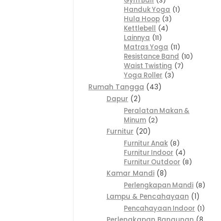
Gym Ball
3
Handuk Yoga
1
Hula Hoop
3
Kettlebell
4
Lainnya
11
Matras Yoga
11
Resistance Band
10
Waist Twisting
7
Yoga Roller
3
Rumah Tangga
43
Dapur
2
Peralatan Makan &
Minum
2
Furnitur
20
Furnitur Anak
8
Furnitur Indoor
4
Furnitur Outdoor
8
Kamar Mandi
8
Perlengkapan Mandi
8
Lampu & Pencahayaan
1
Pencahayaan Indoor
1
Perlengkapan Bangunan
8