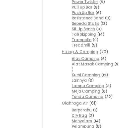
Power Twister
5
Pull Up Bar
8
Push Up Bar
6
Resistance Band
3
Sepeda Statis
13
Sit Up Bench
9
Tali Skipping
14
Trampolin
9
Treadmill
5
Hiking & Camping
70
Alas Camping
6
Alat Masak Camping
9
Kursi Camping
12
Lainnya
3
Lampu Camping
3
Meja Camping
6
Tenda Camping
32
Olahraga Air
61
Berperahu
1
Dry Bag
2
Menyelam
14
Pelampung
5