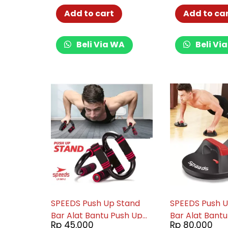
Rotate Rotating Bar 069-
Fitness 069-4
6
Add to cart
Add to ca
Beli Via WA
Beli Vi
SPEEDS Push Up Stand
SPEEDS Push U
Bar Alat Bantu Push Up
Bar Alat Bant
Rp
45.000
Rp
80.000
Bar Olahraga Fitness
Bar Untuk Ola