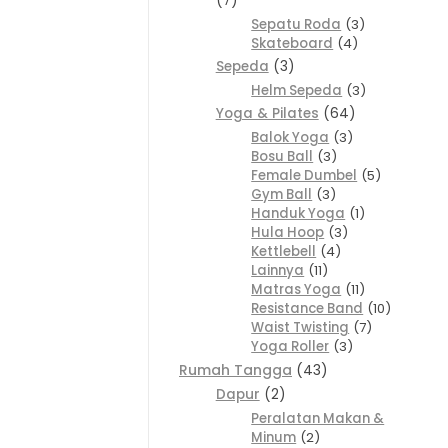
7
Sepatu Roda
3
Skateboard
4
Sepeda
3
Helm Sepeda
3
Yoga & Pilates
64
Balok Yoga
3
Bosu Ball
3
Female Dumbel
5
Gym Ball
3
Handuk Yoga
1
Hula Hoop
3
Kettlebell
4
Lainnya
11
Matras Yoga
11
Resistance Band
10
Waist Twisting
7
Yoga Roller
3
Rumah Tangga
43
Dapur
2
Peralatan Makan &
Minum
2