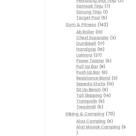
Pelindung Gigi Tinju
2
Samsak Tinju
7
Sarung Tinju
1
Target Pad
5
Gym & Fitness
142
Ab Roller
13
Chest Expander
3
Dumbbell
17
Handgrip
10
Lainnya
27
Power Twister
5
Pull Up Bar
8
Push Up Bar
6
Resistance Band
3
Sepeda Statis
13
Sit Up Bench
9
Tali Skipping
14
Trampolin
9
Treadmill
5
Hiking & Camping
70
Alas Camping
6
Alat Masak Camping
9