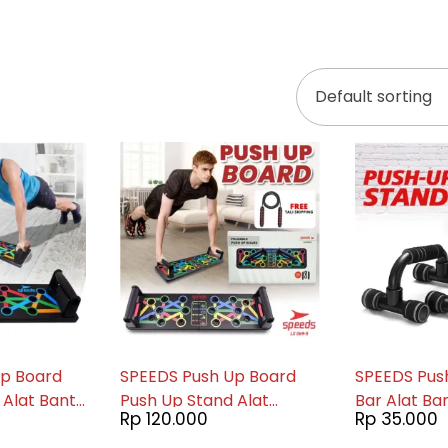
Up Board
SPEEDS Push Up Board
SPEEDS Pus
 Alat Bantu
Push Up Stand Alat
Bar Alat Ba
Rp
120.000
Rp
35.000
Olahraga
Olahraga Fitness Gym
Bar Olahrag