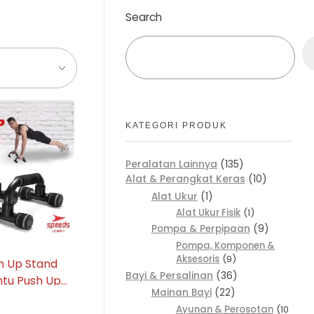
Search
KATEGORI PRODUK
Peralatan Lainnya
135
Alat & Perangkat Keras
10
Alat Ukur
1
Alat Ukur Fisik
1
Pompa & Perpipaan
9
Pompa, Komponen &
Aksesoris
9
h Up Stand
Bayi & Persalinan
36
ntu Push Up
Mainan Bayi
22
a Fitness
Ayunan & Perosotan
10