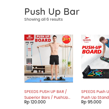
Push Up Bar
Showing all 6 results
SPEEDS PUSH UP BAR /
SPEEDS Push 
Superior Bars / PushUp
Push Up Stand
Rp
120.000
Rp
95.000
Bar / Press Up Handles /
Push Up Alat 