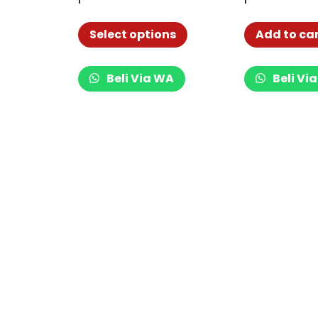
Push Up Press Handles
Fitness Push 
069-2
Select options
Add to ca
Beli Via WA
Beli Vi