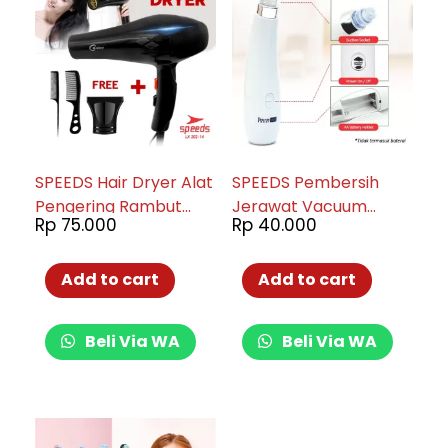
SPEEDS Hair Dryer Alat
SPEEDS Pembersih
Pengering Rambut
Jerawat Vacuum
Rp
75.000
Rp
40.000
Hair Dryer Multifungsi
Cleaner Elektrik Black
Pengering Salon
Heads Alat Perawat
Haircare 202-14
Wajah 202-8
Add to cart
Add to cart
Beli Via WA
Beli Via WA