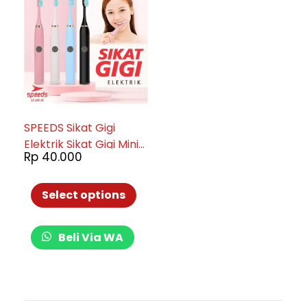
SPEEDS Sikat Gigi
Elektrik Sikat Gigi Mini
Rp
40.000
Electric Toothbrush
Sikat Gigi Baterai
Otomatis 202-20
Select options
Beli Via WA