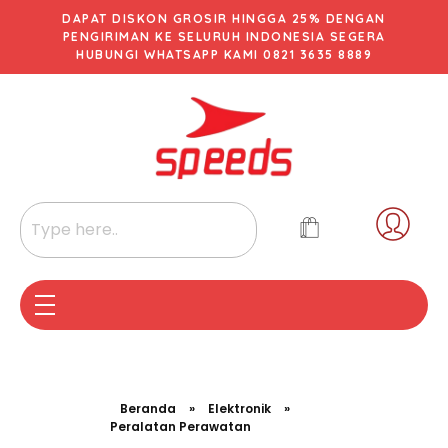
DAPAT DISKON GROSIR HINGGA 25% DENGAN
PENGIRIMAN KE SELURUH INDONESIA SEGERA
HUBUNGI WHATSAPP KAMI 0821 3635 8889
Beranda
»
Elektronik
»
Peralatan Perawatan