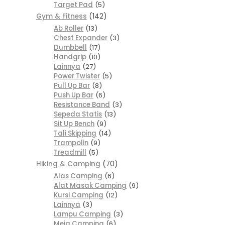
Target Pad
5
Gym & Fitness
142
Ab Roller
13
Chest Expander
3
Dumbbell
17
Handgrip
10
Lainnya
27
Power Twister
5
Pull Up Bar
8
Push Up Bar
6
Resistance Band
3
Sepeda Statis
13
Sit Up Bench
9
Tali Skipping
14
Trampolin
9
Treadmill
5
Hiking & Camping
70
Alas Camping
6
Alat Masak Camping
9
Kursi Camping
12
Lainnya
3
Lampu Camping
3
Meja Camping
6