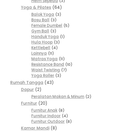
Helm Sepeda
3
Yoga & Pilates
64
Balok Yoga
3
Bosu Ball
3
Female Dumbel
5
Gym Ball
3
Handuk Yoga
1
Hula Hoop
3
Kettlebell
4
Lainnya
11
Matras Yoga
11
Resistance Band
10
Waist Twisting
7
Yoga Roller
3
Rumah Tangga
43
Dapur
2
Peralatan Makan & Minum
2
Furnitur
20
Furnitur Anak
8
Furnitur Indoor
4
Furnitur Outdoor
8
Kamar Mandi
8