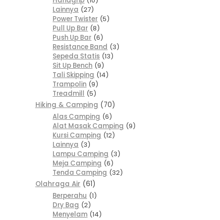
Handgrip
10
Lainnya
27
Power Twister
5
Pull Up Bar
8
Push Up Bar
6
Resistance Band
3
Sepeda Statis
13
Sit Up Bench
9
Tali Skipping
14
Trampolin
9
Treadmill
5
Hiking & Camping
70
Alas Camping
6
Alat Masak Camping
9
Kursi Camping
12
Lainnya
3
Lampu Camping
3
Meja Camping
6
Tenda Camping
32
Olahraga Air
61
Berperahu
1
Dry Bag
2
Menyelam
14