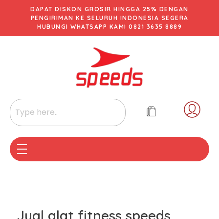
DAPAT DISKON GROSIR HINGGA 25% DENGAN
PENGIRIMAN KE SELURUH INDONESIA SEGERA
HUBUNGI WHATSAPP KAMI 0821 3635 8889
Jual alat fitness speeds