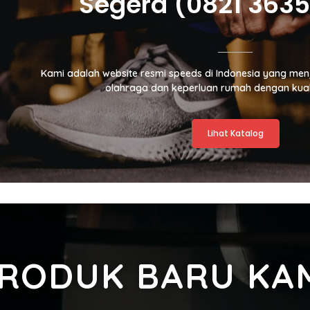
Segera (0821 363
Kami adalah website resmi speeds di Indonesia yang me
olahraga dan keperluan rumah dengan kuali
Lihat Katalog
RODUK BARU KA