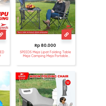
Rp
80.000
LED
SPEEDS Meja Lipat Folding Table
9
Meja Camping Meja Portable
Indoor maupun Outdoor 031-19