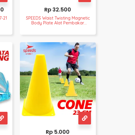
00
Rp
32.500
7-21
SPEEDS Waist Twisting Magnetic
Body Plate Alat Pembakar
Lemak LX041-1
Rp
5.000