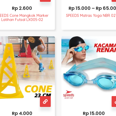
Rp
2.600
Rp
15.000
–
Rp
65.0
EEDS Cone Mangkok Marker
SPEEDS Matras Yoga NBR 02
Latihan Futsal LX005-02
Rp
4.000
Rp
15.000