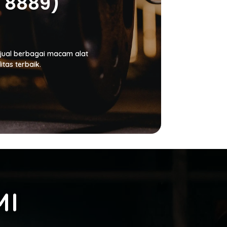
5 8889)
njual berbagai macam alat
tas terbaik.
MI