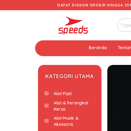
DAPAT DISKON GROSIR HINGGA 25
Beranda
Tenta
KATEGORI UTAMA
Alat Pijat
Alat & Perangkat
Keras
Alat Musik &
Aksesoris