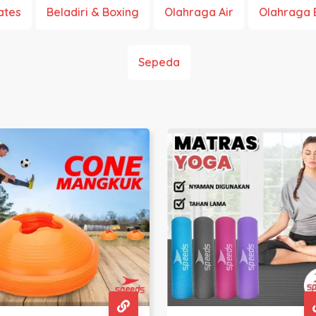
ates
Beladiri & Boxing
Olahraga Air
Olahraga 
Sepeda