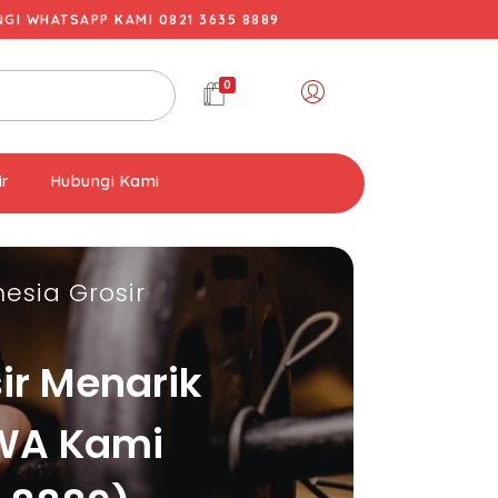
I WHATSAPP KAMI 0821 3635 8889
0
ir
Hubungi Kami
esia Grosir
ir Menarik
 WA Kami