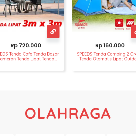
Rp
720.000
Rp
160.000
EDS Tenda Cafe Tenda Bazar
SPEEDS Tenda Camping 2 Or
ameran Tenda Lipat Tenda
Tenda Otomatis Lipat Outd
ualan Ukuran 3x3 LX 030-1A
018-01
OLAHRAGA