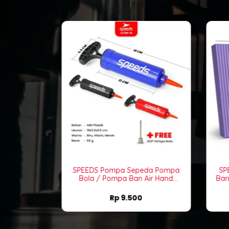
Stand Alat
SPEEDS Pompa Sepeda Pompa
lder Penahan
Bola / Pompa Ban Air Hand
egangan Kaki
Pump Baloon Multifungsi Pompa
L
Gym 022-2B
Angin 016-16
000
Rp
9.500