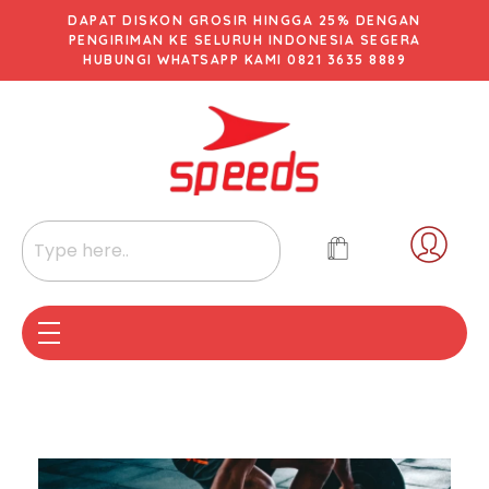
DAPAT DISKON GROSIR HINGGA 25% DENGAN
PENGIRIMAN KE SELURUH INDONESIA SEGERA
HUBUNGI WHATSAPP KAMI 0821 3635 8889