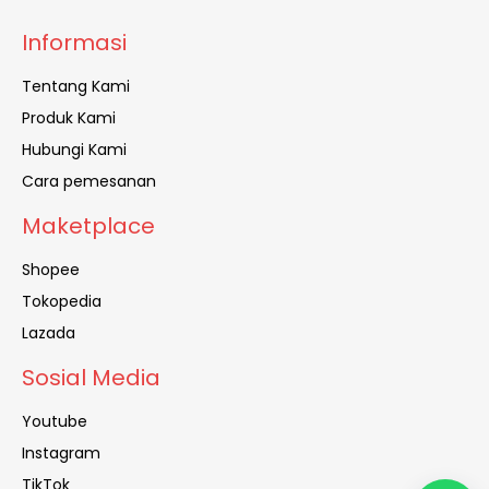
Informasi
Tentang Kami
Produk Kami
Hubungi Kami
Cara pemesanan
Maketplace
Shopee
Tokopedia
Lazada
Sosial Media
Youtube
Instagram
TikTok