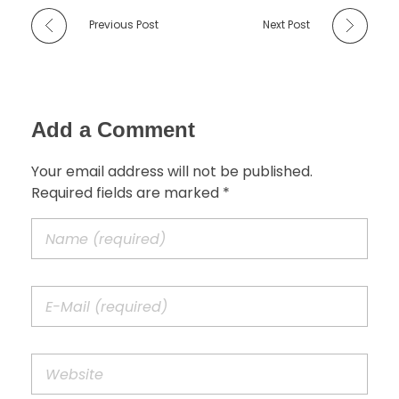
Previous Post
Next Post
Add a Comment
Your email address will not be published.
Required fields are marked *