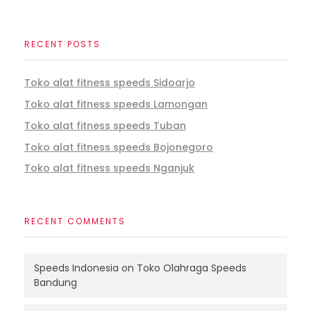
RECENT POSTS
Toko alat fitness speeds Sidoarjo
Toko alat fitness speeds Lamongan
Toko alat fitness speeds Tuban
Toko alat fitness speeds Bojonegoro
Toko alat fitness speeds Nganjuk
RECENT COMMENTS
Speeds Indonesia
on
Toko Olahraga Speeds
Bandung