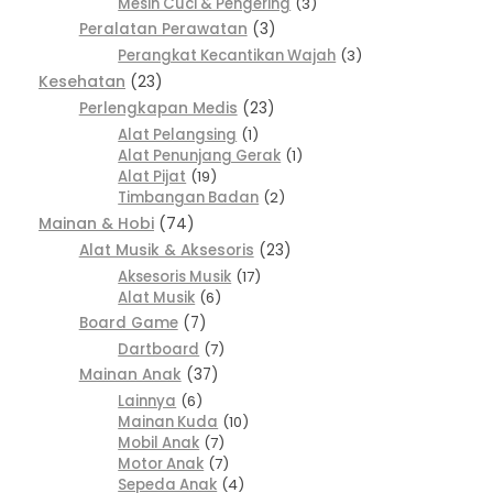
Mesin Cuci & Pengering
3
Peralatan Perawatan
3
Perangkat Kecantikan Wajah
3
Kesehatan
23
Perlengkapan Medis
23
Alat Pelangsing
1
Alat Penunjang Gerak
1
Alat Pijat
19
Timbangan Badan
2
Mainan & Hobi
74
Alat Musik & Aksesoris
23
Aksesoris Musik
17
Alat Musik
6
Board Game
7
Dartboard
7
Mainan Anak
37
Lainnya
6
Mainan Kuda
10
Mobil Anak
7
Motor Anak
7
Sepeda Anak
4