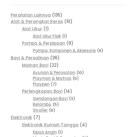
Peralatan Lainnya
135
Alat & Perangkat Keras
10
Alat Ukur
1
Alat Ukur Fisik
1
Pompa & Perpipaan
9
Pompa, Komponen & Aksesoris
9
Bayi & Persalinan
36
Mainan Bayi
22
Ayunan & Perosotan
10
Playmat & Matras
5
Playpen
7
Perlengkapan Bayi
14
Gendongan Bayi
3
Kelambu
5
Stroller
6
Elektronik
7
Elektronik Rumah Tangga
4
Kipas Angin
1