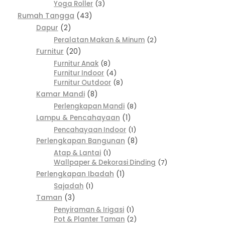
Yoga Roller
3
Rumah Tangga
43
Dapur
2
Peralatan Makan & Minum
2
Furnitur
20
Furnitur Anak
8
Furnitur Indoor
4
Furnitur Outdoor
8
Kamar Mandi
8
Perlengkapan Mandi
8
Lampu & Pencahayaan
1
Pencahayaan Indoor
1
Perlengkapan Bangunan
8
Atap & Lantai
1
Wallpaper & Dekorasi Dinding
7
Perlengkapan Ibadah
1
Sajadah
1
Taman
3
Penyiraman & Irigasi
1
Pot & Planter Taman
2