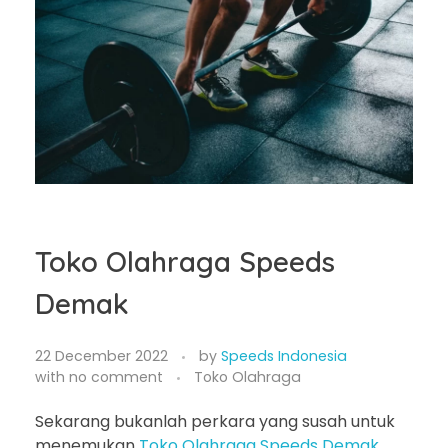
Toko Olahraga Speeds
Demak
22 December 2022
by
Speeds Indonesia
with
no comment
Toko Olahraga
Sekarang bukanlah perkara yang susah untuk
menemukan
Toko Olahraga Speeds Demak
.