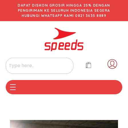
DAPAT DISKON GROSIR HINGGA 25% DENGAN
PENGIRIMAN KE SELURUH INDONESIA SEGERA
HUBUNGI WHATSAPP KAMI 0821 3635 8889