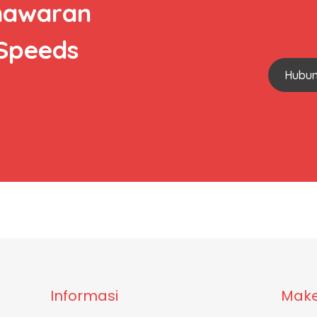
nawaran
 Speeds
Hubun
Informasi
Make