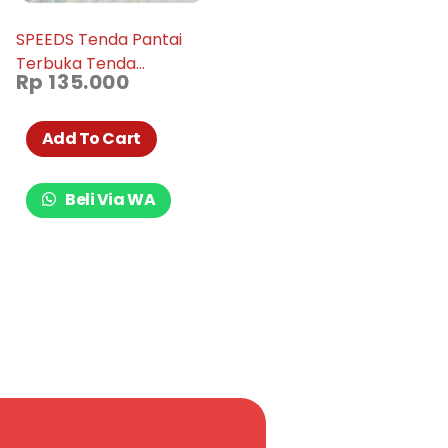
SPEEDS Tenda Pantai
Terbuka Tenda
Rp
135.000
Camping 2 Orang
Outdoor 018-09
Add To Cart
Beli Via WA