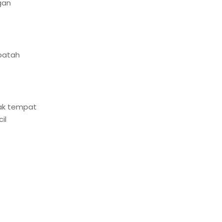
gan
 patah
yak tempat
il