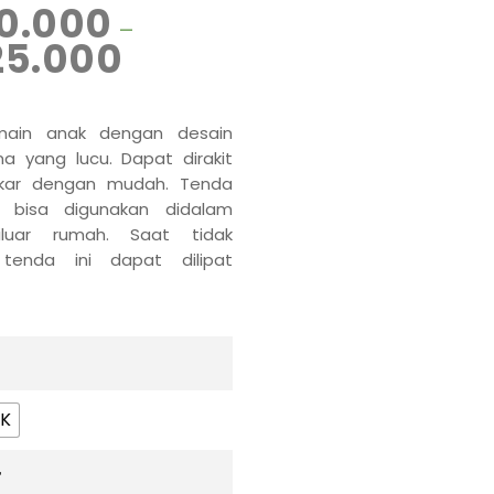
0.000
–
25.000
main anak dengan desain
na yang lucu. Dapat dirakit
kar dengan mudah. Tenda
i bisa digunakan didalam
luar rumah. Saat tidak
 tenda ini dapat dilipat
cil sehingga tidak boros
yimpanan.
NK
r