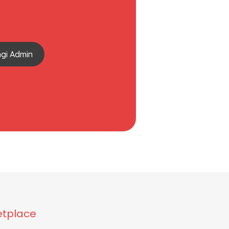
gi Admin
tplace