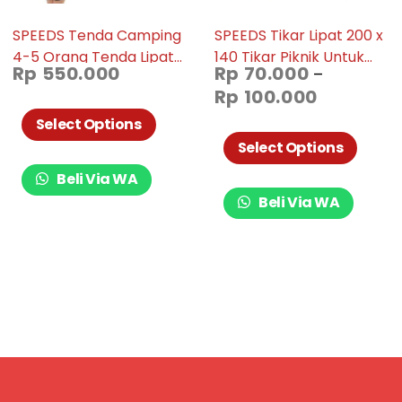
SPEEDS Tenda Camping
SPEEDS Tikar Lipat 200 x
4-5 Orang Tenda Lipat
140 Tikar Piknik Untuk
Rp
550.000
Rp
70.000
–
Dome Manual 018-30
Tamasya Bahan
Rp
100.000
Polyster 018-20
Select Options
Select Options
Beli Via WA
Beli Via WA