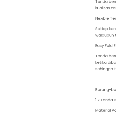
Tenda berm
kualitas t
Flexible T
Setiap ker
walaupun t
Easy Fold 
Tenda berm
ketika diba
sehingga 
Barang-ba
1 x Tenda 
Material P