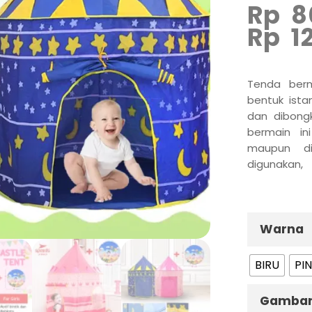
Rp
8
Rp
1
Tenda ber
bentuk ista
dan dibong
bermain in
maupun di
digunakan,
menjadi ke
tempat pen
Warna
BIRU
PI
Gamba