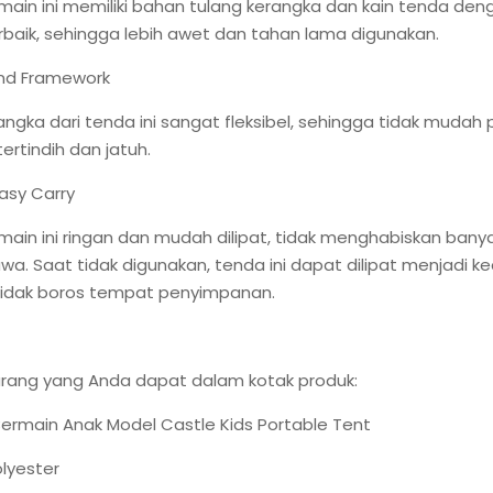
ain ini memiliki bahan tulang kerangka dan kain tenda den
erbaik, sehingga lebih awet dan tahan lama digunakan.
end Framework
angka dari tenda ini sangat fleksibel, sehingga tidak mudah
ertindih dan jatuh.
Easy Carry
ain ini ringan dan mudah dilipat, tidak menghabiskan ban
wa. Saat tidak digunakan, tenda ini dapat dilipat menjadi kec
tidak boros tempat penyimpanan.
rang yang Anda dapat dalam kotak produk:
Bermain Anak Model Castle Kids Portable Tent
olyester