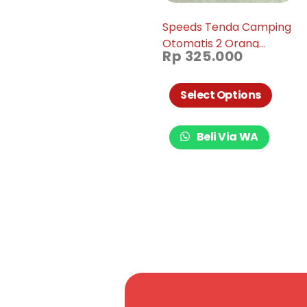
Speeds Tenda Camping
Otomatis 2 Orang
Rp
325.000
Portable Waterproof
018-03
Select Options
Beli Via WA