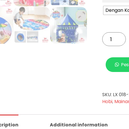
Dengan K
Pes
SKU:
LX 018
Hobi
,
Maina
cription
Additional information