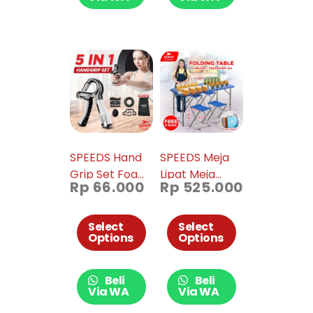
SPEEDS Hand
SPEEDS Meja
Grip Set Foam
Lipat Meja
Rp
66.000
Rp
525.000
Fitness LX Set
Rumah Jualan
011-6
Lipat Panjang
Camping
Select
Select
Options
Options
Serbaguna
Laptop Makan
Belajar 031-54
Beli
Beli
Via WA
Via WA