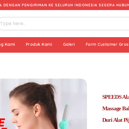
% DENGAN PENGIRIMAN KE SELURUH INDONESIA SEGERA HUBUNG
ng Kami
Produk Kami
Galeri
Form Customer Gros
SPEEDS Alat
Massage Bal
Duri Alat P