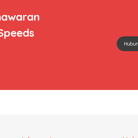
nawaran
 Speeds
Hubun