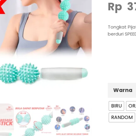
Rp
3
Tongkat Pijat
berduri SPEE
Warna
BIRU
OR
RANDOM