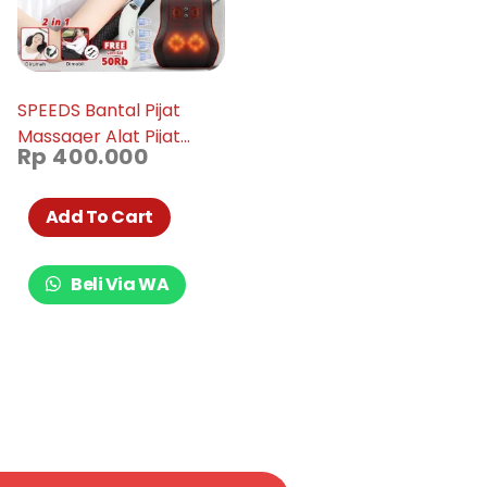
SPEEDS Bantal Pijat
Massager Alat Pijat
Rp
400.000
Terapi Refleksi
Kesehatan Getar LX
070-9
Add To Cart
Beli Via WA