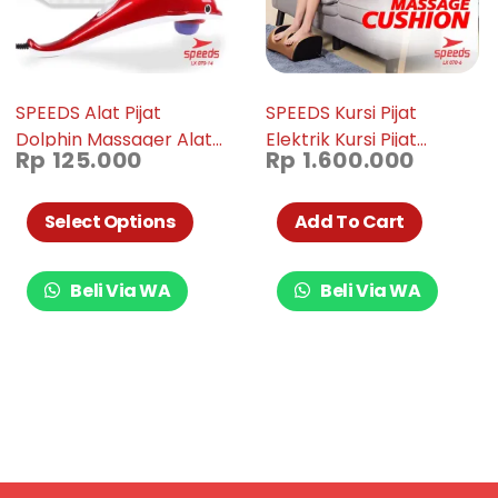
SPEEDS Alat Pijat
SPEEDS Kursi Pijat
Dolphin Massager Alat
Elektrik Kursi Pijat
Rp
125.000
Rp
1.600.000
Pijat Elektrik Infrared
Mobile Alat Pijat Elektrik
Massager 070-14
Kursi Terapi Relaksasi
070-6
Select Options
Add To Cart
Beli Via WA
Beli Via WA