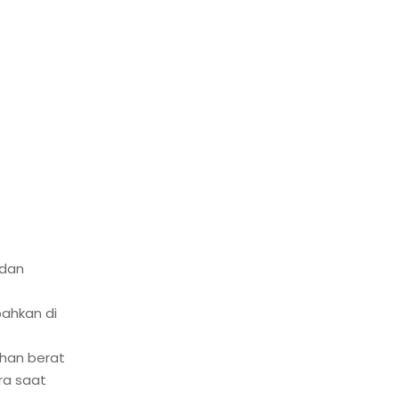
 dan
bahkan di
han berat
ra saat