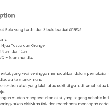
ption
at Bola yang terdiri dari 3 bola berduri SPEEDS
ons:
nk, Hijau Tosca dan Orange
41.5cm dan 12cm
PVC + foam handle.
i bentuk yang kecil sehingga memudahkan dalam pemakaian
dibawa ke mana-mana
erilekskan otot yang lelah atau sakit di gym, di rumah atau 
ja.
dengan mudah mengendurkan otot yang tegang sehabis lati
meningkatkan akitivitas fisik dan membantu mencegah cede