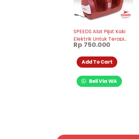
SPEEDS Alat Pijat Kaki
Elektrik Untuk Terapi
Rp
750.000
Kaki Alat Kesehatan
070-16
Add To Cart
Beli Via WA