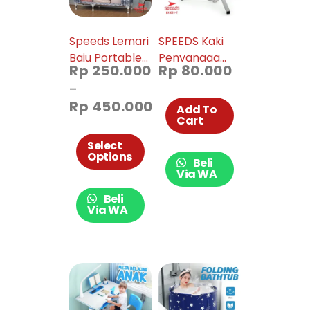
Speeds Lemari
SPEEDS Kaki
Baju Portable
Penyangga
Rp
250.000
Rp
80.000
Bongkar
Tripod
–
Pasang Rak
Dudukan
Rp
450.000
Besi Kayu 207-
Payung Tenda
Add To
Cart
01-04
Parasol Pantai
Serbaguna
Select
Options
031-7
Beli
Via WA
Beli
Via WA