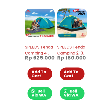
SPEEDS Tenda
SPEEDS Tenda
Camping 4
Camping 2-3
Rp
625.000
Rp
180.000
Orang Tenda
Orang Tenda
Dome Manual
Tenda Gunung
Portable Anti
Manual
Add To
Add To
Cart
Cart
Air 018-35
Portable
Waterproof
018-33
Beli
Beli
Via WA
Via WA