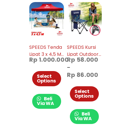
SPEEDS Tenda
SPEEDS Kursi
Lipat 3 x 4,5 M
Lipat Outdoor
Rp
1.000.000
Rp
58.000
Tenda Bazar
Serbaguna
–
Pameran
031-12-13-14-15
Rp
86.000
Tenda
Select
Options
Otomatis
Tenda Jualan
Select
Options
030-12A
Beli
Via WA
Beli
Via WA