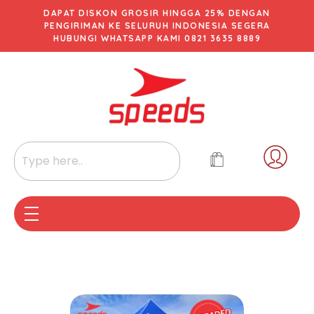
DAPAT DISKON GROSIR HINGGA 25% DENGAN
PENGIRIMAN KE SELURUH INDONESIA SEGERA
HUBUNGI WHATSAPP KAMI 0821 3635 8889