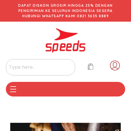
DAPAT DISKON GROSIR HINGGA 25% DENGAN
PENGIRIMAN KE SELURUH INDONESIA SEGERA
HUBUNGI WHATSAPP KAMI 0821 3635 8889