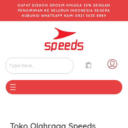
DAPAT DISKON GROSIR HINGGA 25% DENGAN
PENGIRIMAN KE SELURUH INDONESIA SEGERA
HUBUNGI WHATSAPP KAMI 0821 3635 8889
Toko Olahraga Speeds