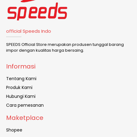
official Speeds Indo
SPEEDS Official Store merupakan produsen tunggal barang
impor dengan kualitas harga bersaing.
Informasi
Tentang Kami
Produk Kami
Hubungi Kami
Cara pemesanan
Maketplace
Shopee