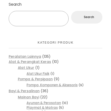
Search
Search
KATEGORI PRODUK
Peralatan Lainnya
135
Alat & Perangkat Keras
10
Alat Ukur
1
Alat Ukur Fisik
1
Pompa & Perpipaan
9
Pompa, Komponen & Aksesoris
9
Bayi & Persalinan
36
Mainan Bayi
22
Ayunan & Perosotan
10
Playmat & Matras
5