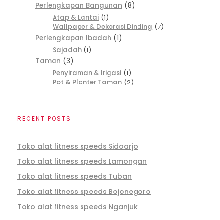
Perlengkapan Bangunan
8
Atap & Lantai
1
Wallpaper & Dekorasi Dinding
7
Perlengkapan Ibadah
1
Sajadah
1
Taman
3
Penyiraman & Irigasi
1
Pot & Planter Taman
2
RECENT POSTS
Toko alat fitness speeds Sidoarjo
Toko alat fitness speeds Lamongan
Toko alat fitness speeds Tuban
Toko alat fitness speeds Bojonegoro
Toko alat fitness speeds Nganjuk