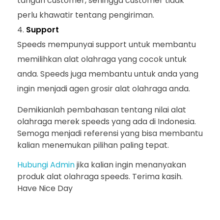
tangan customer, sehingga customer tidak
perlu khawatir tentang pengiriman.
Support
Speeds mempunyai support untuk membantu
memilihkan alat olahraga yang cocok untuk
anda. Speeds juga membantu untuk anda yang
ingin menjadi agen grosir alat olahraga anda.
Demikianlah pembahasan tentang nilai alat
olahraga merek speeds yang ada di Indonesia.
Semoga menjadi referensi yang bisa membantu
kalian menemukan pilihan paling tepat.
Hubungi Admin
jika kalian ingin menanyakan
produk alat olahraga speeds. Terima kasih.
Have Nice Day