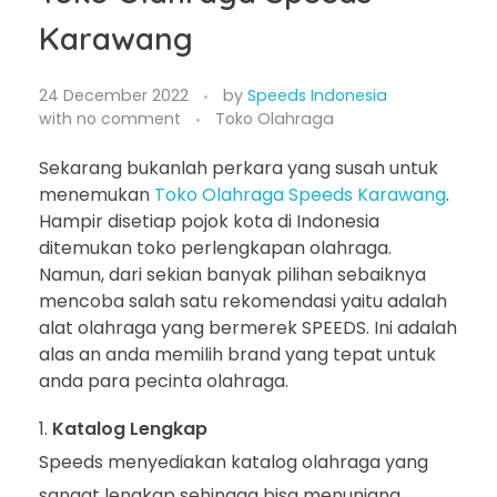
Karawang
24 December 2022
by
Speeds Indonesia
with
no comment
Toko Olahraga
Sekarang bukanlah perkara yang susah untuk
menemukan
Toko Olahraga Speeds Karawang
.
Hampir disetiap pojok kota di Indonesia
ditemukan toko perlengkapan olahraga.
Namun, dari sekian banyak pilihan sebaiknya
mencoba salah satu rekomendasi yaitu adalah
alat olahraga yang bermerek SPEEDS. Ini adalah
alas an anda memilih brand yang tepat untuk
anda para pecinta olahraga.
Katalog Lengkap
Speeds menyediakan katalog olahraga yang
sangat lengkap sehingga bisa menunjang