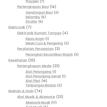
Playpen
7
Perlengkapan Bayi
14
Gendongan Bayi
3
Kelambu
5
Stroller
6
Elektronik
7
Elektronik Rumah Tangga
4
Kipas Angin
1
Mesin Cuci & Pengering
3
Peralatan Perawatan
3
Perangkat Kecantikan Wajah
3
Kesehatan
23
Perlengkapan Medis
23
Alat Pelangsing
1
Alat Penunjang Gerak
1
Alat Pijat
19
Timbangan Badan
2
Mainan & Hobi
74
Alat Musik & Aksesoris
23
Aksesoris Musik
17