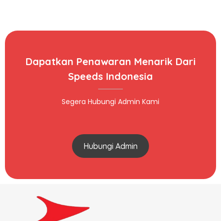
Dapatkan Penawaran Menarik Dari
Speeds Indonesia
Segera Hubungi Admin Kami
Hubungi Admin