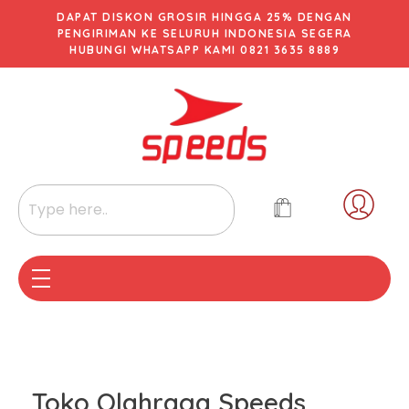
DAPAT DISKON GROSIR HINGGA 25% DENGAN
PENGIRIMAN KE SELURUH INDONESIA SEGERA
HUBUNGI WHATSAPP KAMI 0821 3635 8889
Toko Olahraga Speeds