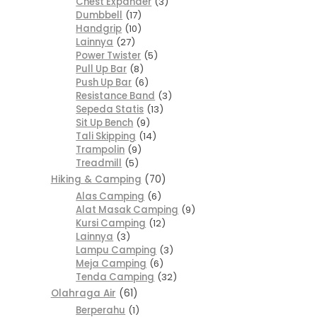
Chest Expander
3
Dumbbell
17
Handgrip
10
Lainnya
27
Power Twister
5
Pull Up Bar
8
Push Up Bar
6
Resistance Band
3
Sepeda Statis
13
Sit Up Bench
9
Tali Skipping
14
Trampolin
9
Treadmill
5
Hiking & Camping
70
Alas Camping
6
Alat Masak Camping
9
Kursi Camping
12
Lainnya
3
Lampu Camping
3
Meja Camping
6
Tenda Camping
32
Olahraga Air
61
Berperahu
1