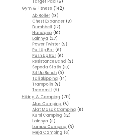
Target Pad
5
Gym & Fitness
142
Ab Roller
13
Chest Expander
3
Dumbbell
17
Handgrip
10
Lainnya
27
Power Twister
5
Pull Up Bar
8
Push Up Bar
6
Resistance Band
3
Sepeda Statis
13
Sit Up Bench
9
Tali Skipping
14
Trampolin
9
Treadmill
5
Hiking & Camping
70
Alas Camping
6
Alat Masak Camping
9
Kursi Camping
12
Lainnya
3
Lampu Camping
3
Meja Camping
6