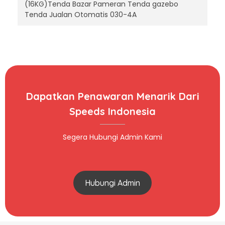
(16KG)Tenda Bazar Pameran Tenda gazebo
Tenda Jualan Otomatis 030-4A
Dapatkan Penawaran Menarik Dari
Speeds Indonesia
Segera Hubungi Admin Kami
Hubungi Admin