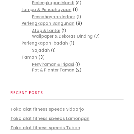
Perlengkapan Mandi
8
Lampu & Pencahayaan
1
Pencahayaan Indoor
1
Perlengkapan Bangunan
8
Atap & Lantai
1
Wallpaper & Dekorasi Dinding
7
Perlengkapan Ibadah
1
Sajadah
1
Taman
3
Penyiraman & Irigasi
1
Pot & Planter Taman
2
RECENT POSTS
Toko alat fitness speeds Sidoarjo
Toko alat fitness speeds Lamongan
Toko alat fitness speeds Tuban