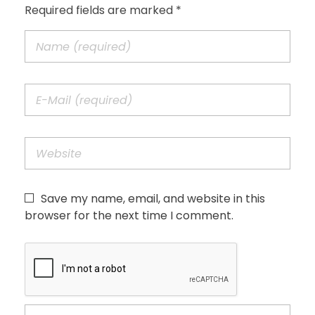
Required fields are marked *
Save my name, email, and website in this
browser for the next time I comment.