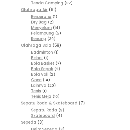
Tenda Camping
32
Olahraga Air
61
Berperahu
1
Dry Bag
2
Menyelam
14
Pelampung
5
Renang
39
Olahraga Bola
58
Badminton
1
Bisbol
1
Bola Basket
7
Bola Sepak
2
Bola Voli
2
Cone
14
Lainnya
20
Tenis
1
Tenis Meja
10
Sepatu Roda & Skateboard
7
Sepatu Roda
3
Skateboard
4
Sepeda
3
Helm Sepeda
3