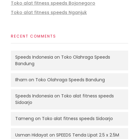
Toko alat fitness speeds Bojonegoro
Toko alat fitness speeds Nganjuk
RECENT COMMENTS
Speeds Indonesia
on
Toko Olahraga Speeds
Bandung
Ilham
on
Toko Olahraga Speeds Bandung
Speeds Indonesia
on
Toko alat fitness speeds
Sidoarjo
Tameng
on
Toko alat fitness speeds Sidoarjo
Usman Hidayat
on
SPEEDS Tenda Lipat 2.5 x 2.5M