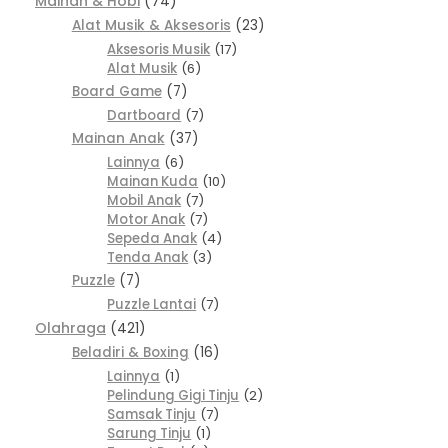
Mainan & Hobi
74
Alat Musik & Aksesoris
23
Aksesoris Musik
17
Alat Musik
6
Board Game
7
Dartboard
7
Mainan Anak
37
Lainnya
6
Mainan Kuda
10
Mobil Anak
7
Motor Anak
7
Sepeda Anak
4
Tenda Anak
3
Puzzle
7
Puzzle Lantai
7
Olahraga
421
Beladiri & Boxing
16
Lainnya
1
Pelindung Gigi Tinju
2
Samsak Tinju
7
Sarung Tinju
1