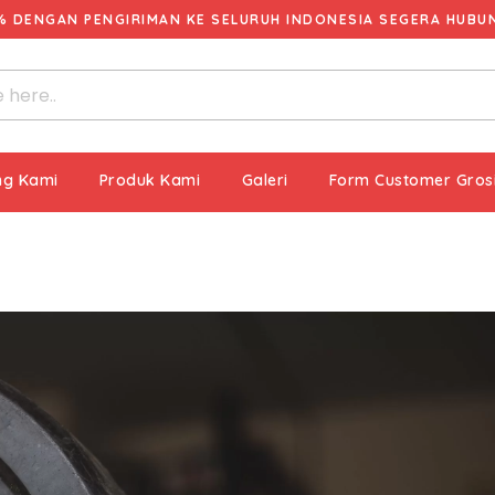
% DENGAN PENGIRIMAN KE SELURUH INDONESIA SEGERA HUBUNG
ng Kami
Produk Kami
Galeri
Form Customer Gros