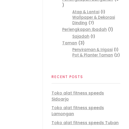
Atap & Lantai
1
Wallpaper & Dekorasi
Dinding
7
Perlengkapan Ibadah
1
Sajadah
1
Taman
3
Penyiraman & Irigasi
1
Pot & Planter Taman
2
RECENT POSTS
Toko alat fitness speeds
Sidoarjo
Toko alat fitness speeds
Lamongan
Toko alat fitness speeds Tuban