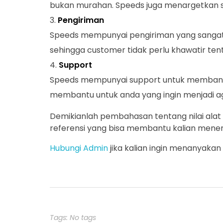
bukan murahan. Speeds juga menargetkan si
Pengiriman
Speeds mempunyai pengiriman yang sangat 
sehingga customer tidak perlu khawatir ten
Support
Speeds mempunyai support untuk membantu 
membantu untuk anda yang ingin menjadi age
Demikianlah pembahasan tentang nilai alat
referensi yang bisa membantu kalian menem
Hubungi Admin
jika kalian ingin menanyakan
Tags: No tags