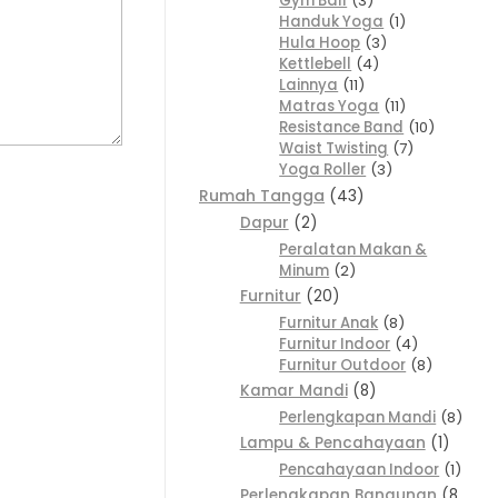
Gym Ball
3
Handuk Yoga
1
Hula Hoop
3
Kettlebell
4
Lainnya
11
Matras Yoga
11
Resistance Band
10
Waist Twisting
7
Yoga Roller
3
Rumah Tangga
43
Dapur
2
Peralatan Makan &
Minum
2
Furnitur
20
Furnitur Anak
8
Furnitur Indoor
4
Furnitur Outdoor
8
Kamar Mandi
8
Perlengkapan Mandi
8
Lampu & Pencahayaan
1
Pencahayaan Indoor
1
Perlengkapan Bangunan
8