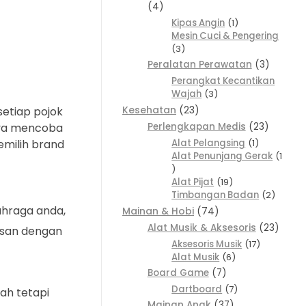
4
Kipas Angin
1
Mesin Cuci & Pengering
3
Peralatan Perawatan
3
Perangkat Kecantikan
Wajah
3
Kesehatan
23
setiap pojok
Perlengkapan Medis
23
knya mencoba
Alat Pelangsing
1
emilih brand
Alat Penunjang Gerak
1
Alat Pijat
19
Timbangan Badan
2
ahraga anda,
Mainan & Hobi
74
Alat Musik & Aksesoris
23
osan dengan
Aksesoris Musik
17
Alat Musik
6
Board Game
7
Dartboard
7
ah tetapi
Mainan Anak
37