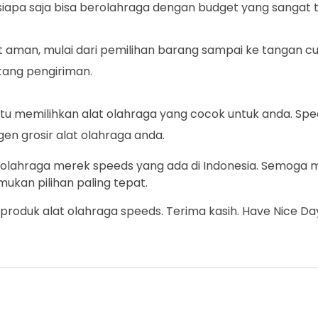
apa saja bisa berolahraga dengan budget yang sangat t
aman, mulai dari pemilihan barang sampai ke tangan c
tang pengiriman.
memilihkan alat olahraga yang cocok untuk anda. Spe
n grosir alat olahraga anda.
 olahraga merek speeds yang ada di Indonesia. Semoga 
ukan pilihan paling tepat.
 produk alat olahraga speeds. Terima kasih. Have Nice Da