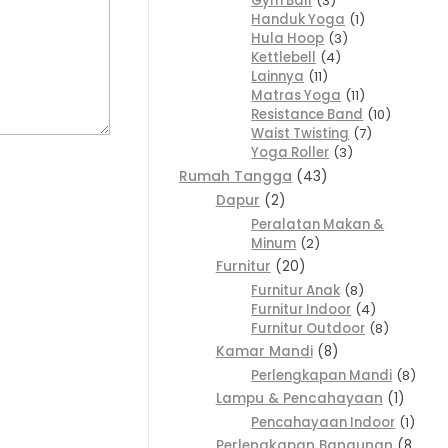
Gym Ball
3
Handuk Yoga
1
Hula Hoop
3
Kettlebell
4
Lainnya
11
Matras Yoga
11
Resistance Band
10
Waist Twisting
7
Yoga Roller
3
Rumah Tangga
43
Dapur
2
Peralatan Makan &
Minum
2
Furnitur
20
Furnitur Anak
8
Furnitur Indoor
4
Furnitur Outdoor
8
Kamar Mandi
8
Perlengkapan Mandi
8
Lampu & Pencahayaan
1
Pencahayaan Indoor
1
Perlengkapan Bangunan
8