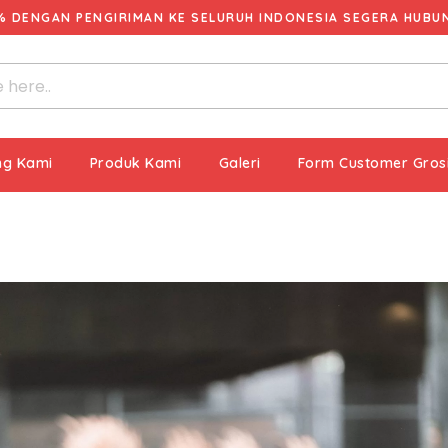
% DENGAN PENGIRIMAN KE SELURUH INDONESIA SEGERA HUBUNG
ng Kami
Produk Kami
Galeri
Form Customer Gros