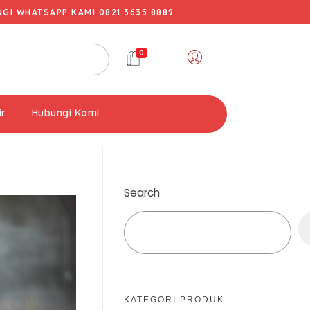
I WHATSAPP KAMI 0821 3635 8889
0
ir
Hubungi Kami
Search
KATEGORI PRODUK