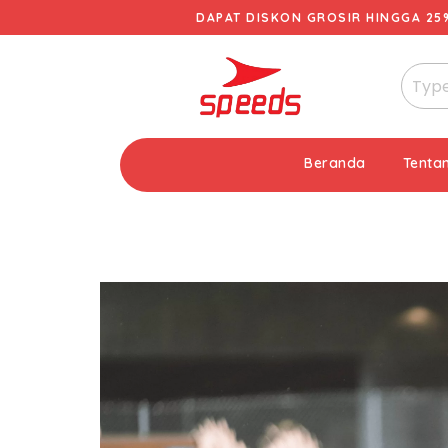
DAPAT DISKON GROSIR HINGGA 25
Beranda
Tenta