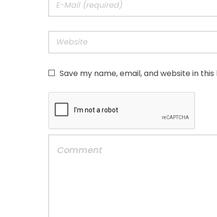
Save my name, email, and website in this