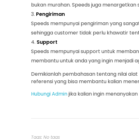
bukan murahan. Speeds juga menargetkan si
Pengiriman
Speeds mempunyai pengiriman yang sangat 
sehingga customer tidak perlu khawatir ten
Support
Speeds mempunyai support untuk membantu 
membantu untuk anda yang ingin menjadi age
Demikianlah pembahasan tentang nilai alat
referensi yang bisa membantu kalian menem
Hubungi Admin
jika kalian ingin menanyakan
Tags: No tags