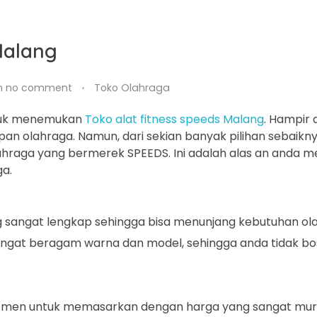
Malang
h
no comment
Toko Olahraga
ntuk menemukan
Toko alat fitness speeds Malang
. Hampir 
apan olahraga. Namun, dari sekian banyak pilihan sebai
lahraga yang bermerek SPEEDS. Ini adalah alas an anda m
ga.
 sangat lengkap sehingga bisa menunjang kebutuhan ol
d sangat beragam warna dan model, sehingga anda tidak b
mitmen untuk memasarkan dengan harga yang sangat mur