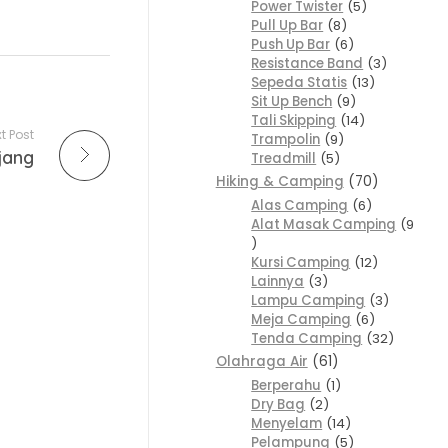
Power Twister
5
Pull Up Bar
8
Push Up Bar
6
Resistance Band
3
Sepeda Statis
13
Sit Up Bench
9
Tali Skipping
14
t Post
Trampolin
9
jang
Treadmill
5
Hiking & Camping
70
Alas Camping
6
Alat Masak Camping
9
Kursi Camping
12
Lainnya
3
Lampu Camping
3
Meja Camping
6
Tenda Camping
32
Olahraga Air
61
Berperahu
1
Dry Bag
2
Menyelam
14
Pelampung
5