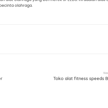
pecinta olahraga.
Nex
er
Toko alat fitness speeds B