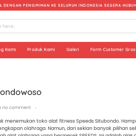
% DENGAN PENGIRIMAN KE SELURUH INDONESIA SEGERA HUBUNG
ng Kami
Produk Kami
Galeri
Form Customer Gros
 Bondowoso
h
no comment
k menemukan toko alat fitness Speeds Situbondo. Hampir
lengkapan olahraga. Namun, dari sekian banyak pilihan s
h alat olahraga yang bermerek SPEEDS. Ini adalah alas 