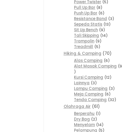
Power Twister
5
Pull Up Bar
8
Push Up Bar
6
Resistance Band
3
Sepeda Statis
13
Sit Up Bench
9
Tali Skipping
14
Trampolin
9
Treadmill
5
Hiking & Camping
70
Alas Camping
6
Alat Masak Camping
9
Kursi Camping
12
Lainnya
3
Lampu Camping
3
Meja Camping
6
Tenda Camping
32
Olahraga Air
61
Berperahu
1
Dry Bag
2
Menyelam
14
Pelampung
5