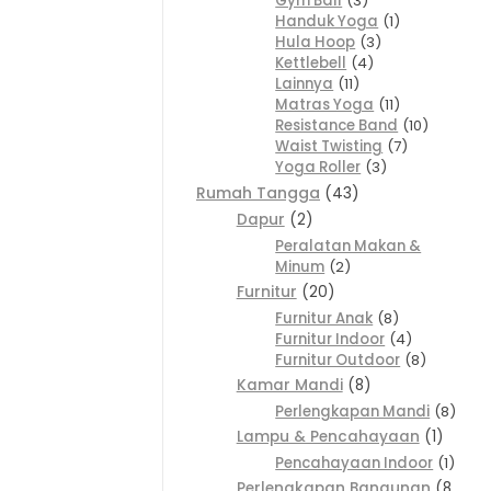
Gym Ball
3
Handuk Yoga
1
Hula Hoop
3
Kettlebell
4
Lainnya
11
Matras Yoga
11
Resistance Band
10
Waist Twisting
7
Yoga Roller
3
Rumah Tangga
43
Dapur
2
Peralatan Makan &
Minum
2
Furnitur
20
Furnitur Anak
8
Furnitur Indoor
4
Furnitur Outdoor
8
Kamar Mandi
8
Perlengkapan Mandi
8
Lampu & Pencahayaan
1
Pencahayaan Indoor
1
Perlengkapan Bangunan
8