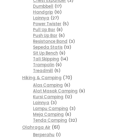
Chest Expander
3
Dumbbell
17
Handgrip
10
Lainnya
27
Power Twister
5
Pull Up Bar
8
Push Up Bar
6
Resistance Band
3
Sepeda Statis
13
Sit Up Bench
9
Tali Skipping
14
Trampolin
9
Treadmill
5
Hiking & Camping
70
Alas Camping
6
Alat Masak Camping
9
Kursi Camping
12
Lainnya
3
Lampu Camping
3
Meja Camping
6
Tenda Camping
32
Olahraga Air
61
Berperahu
1