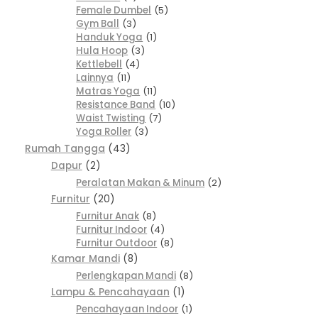
Female Dumbel
5
Gym Ball
3
Handuk Yoga
1
Hula Hoop
3
Kettlebell
4
Lainnya
11
Matras Yoga
11
Resistance Band
10
Waist Twisting
7
Yoga Roller
3
Rumah Tangga
43
Dapur
2
Peralatan Makan & Minum
2
Furnitur
20
Furnitur Anak
8
Furnitur Indoor
4
Furnitur Outdoor
8
Kamar Mandi
8
Perlengkapan Mandi
8
Lampu & Pencahayaan
1
Pencahayaan Indoor
1