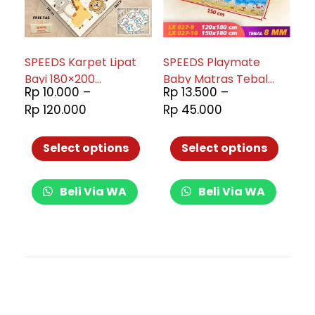
SPEEDS Karpet Lipat
SPEEDS Playmate
Bayi 180×200
Baby Matras Tebal
Rp
10.000
–
Rp
13.500
–
Waterproof XPE 027-
027-9
Rp
120.000
Rp
45.000
14
Select options
Select options
Beli Via WA
Beli Via WA