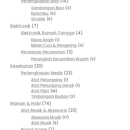
Perlengkapan Bayi
14
Gendongan Bayi
3
Kelambu
5
Stroller
6
Elektronik
7
Elektronik Rumah Tangga
4
Kipas Angin
1
Mesin Cuci & Pengering
3
Peralatan Perawatan
3
Perangkat Kecantikan Wajah
3
Kesehatan
23
Perlengkapan Medis
23
Alat Pelangsing
1
Alat Penunjang Gerak
1
Alat Pijat
19
Timbangan Badan
2
Mainan & Hobi
74
Alat Musik & Aksesoris
23
Aksesoris Musik
17
Alat Musik
6
Board Game
7