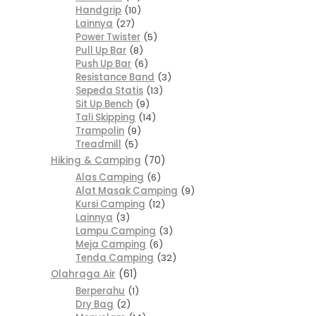
Handgrip
10
Lainnya
27
Power Twister
5
Pull Up Bar
8
Push Up Bar
6
Resistance Band
3
Sepeda Statis
13
Sit Up Bench
9
Tali Skipping
14
Trampolin
9
Treadmill
5
Hiking & Camping
70
Alas Camping
6
Alat Masak Camping
9
Kursi Camping
12
Lainnya
3
Lampu Camping
3
Meja Camping
6
Tenda Camping
32
Olahraga Air
61
Berperahu
1
Dry Bag
2