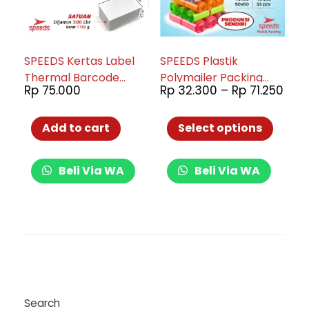
SPEEDS Kertas Label
SPEEDS Plastik
Thermal Barcode
Polymailer Packing
Rp
75.000
Rp
32.300
–
Rp
71.250
100x150mm Xprinter
Hitam
Add to cart
Select options
Beli Via WA
Beli Via WA
Search