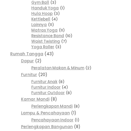
Gym Ball
3
Handuk Yoga
1
Hula Hoop
3
Kettlebell
4
Lainnya
11
Matras Yoga
11
Resistance Band
10
Waist Twisting
7
Yoga Roller
3
Rumah Tangga
43
Dapur
2
Peralatan Makan & Minum
2
Furnitur
20
Furnitur Anak
8
Furnitur Indoor
4
Furnitur Outdoor
8
Kamar Mandi
8
Perlengkapan Mandi
8
Lampu & Pencahayaan
1
Pencahayaan Indoor
1
Perlengkapan Bangunan
8