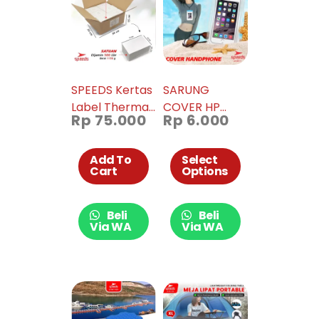
SPEEDS Kertas
SARUNG
Label Thermal
COVER HP
Rp
75.000
Rp
6.000
Barcode
CASE
100x150mm
KANTONG ANTI
Xprinter
AIR
Add To
Select
Cart
Options
WATERPROOF
HANDPHONE
ANTI AIR MAX
Beli
Beli
7INCH 021-1
Via WA
Via WA