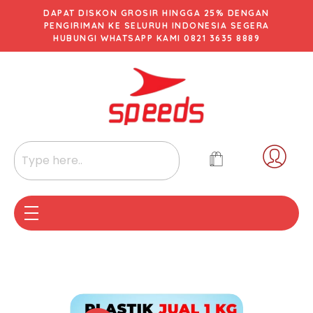
DAPAT DISKON GROSIR HINGGA 25% DENGAN
PENGIRIMAN KE SELURUH INDONESIA SEGERA
HUBUNGI WHATSAPP KAMI 0821 3635 8889