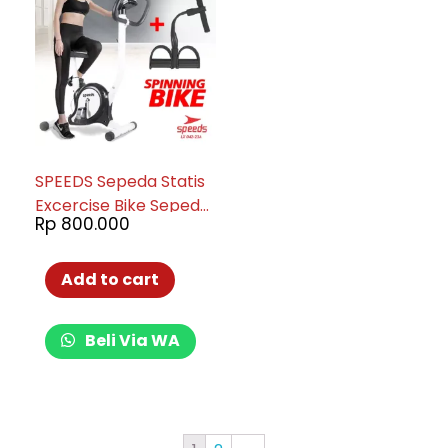
SPEEDS Sepeda Statis
Excercise Bike Sepeda
Rp
800.000
Fitness Exercise Belt
Bike Alat Fitness 042-
23
Add to cart
Beli Via WA