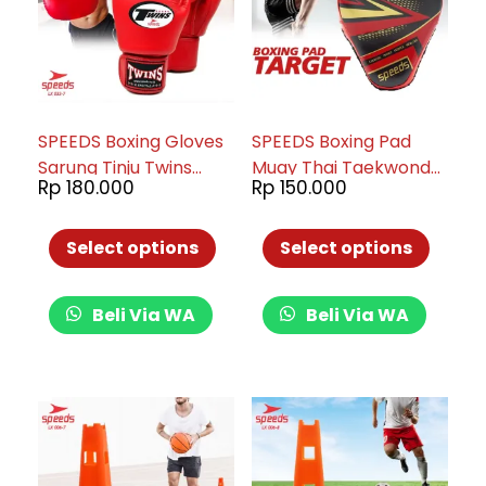
SPEEDS Boxing Gloves
SPEEDS Boxing Pad
Sarung Tinju Twins
Muay Thai Taekwondo
Rp
180.000
Rp
150.000
MMA Muay Thai /
Hand Target Punching
Boxing Gloves Sports
Gloves Pad Bantalan
Punch Training 033-7
Tinju 033-4
Select options
Select options
Beli Via WA
Beli Via WA