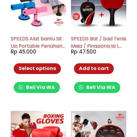
SPEEDS Alat bantu Sit
SPEEDS Bat / bad Tenis
Up Portable Penahan
Meja / Pingpong Isi 1,
Rp
45.000
Rp
47.500
Kaki Sit Up Stand
Barang bagus, Karet,
Home Fitness 022-1
Tahan lama. 032-40
Select options
Add to cart
Beli Via WA
Beli Via WA