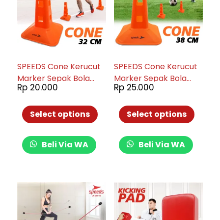
SPEEDS Cone Kerucut
SPEEDS Cone Kerucut
Marker Sepak Bola
Marker Sepak Bola
Rp
20.000
Rp
25.000
Latihan Olahraga
Latihan Olahraga
Futsal Skate Sepak
Futsal Skate Sepak
Bola 32 Cm 006-07
Bola 38 Cm 006-08
Select options
Select options
Beli Via WA
Beli Via WA