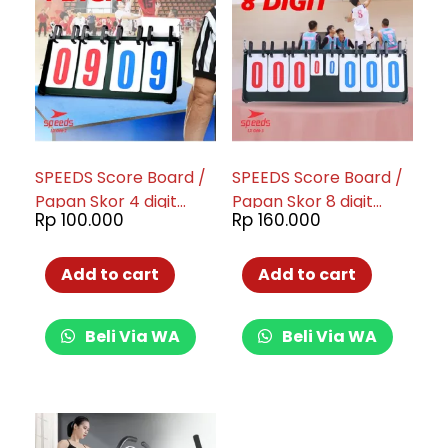
SPEEDS Score Board /
SPEEDS Score Board /
Papan Skor 4 digit
Papan Skor 8 digit
Rp
100.000
Rp
160.000
untuk Futsal / Sepak
untuk Futsal Sepak
Bola, Original Import
Bola berkualitas 046-3
berkualitas 046-2
Add to cart
Add to cart
Beli Via WA
Beli Via WA