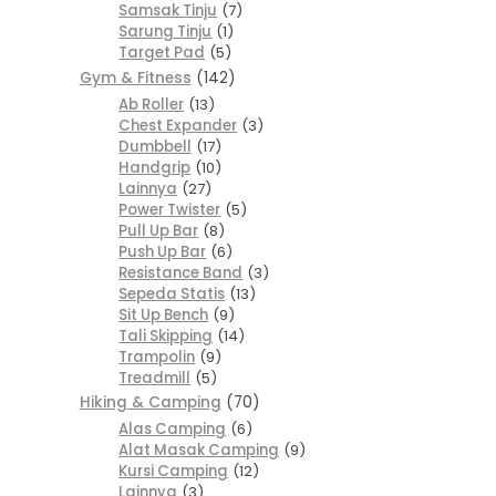
Samsak Tinju
7
Sarung Tinju
1
Target Pad
5
Gym & Fitness
142
Ab Roller
13
Chest Expander
3
Dumbbell
17
Handgrip
10
Lainnya
27
Power Twister
5
Pull Up Bar
8
Push Up Bar
6
Resistance Band
3
Sepeda Statis
13
Sit Up Bench
9
Tali Skipping
14
Trampolin
9
Treadmill
5
Hiking & Camping
70
Alas Camping
6
Alat Masak Camping
9
Kursi Camping
12
Lainnya
3