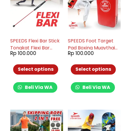
SPEEDS Flexi Bar Stick
SPEEDS Foot Target
Tongkat Flexi Bar
Pad Boxing Muaythai
Rp
100.000
Rp
100.000
Swing Training
Taekwondo Karate
Workout Untuk
Aksesoris Olahraga
Kebutuhan Fitness
Bela Diri Samsak 033-1
Select options
Select options
Gym 024-12
Beli Via WA
Beli Via WA