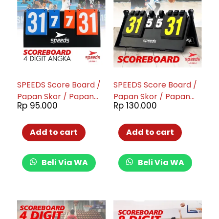
SPEEDS Score Board /
SPEEDS Score Board /
Papan Skor / Papan
Papan Skor / Papan
Rp
95.000
Rp
130.000
Score 4 Digit Portable
Score 4 Digit Portable
Untuk Olahraga 046-1
Untuk Olahraga 046-4
Add to cart
Add to cart
Beli Via WA
Beli Via WA