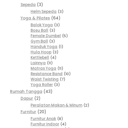
Sepeda
3
Helm Sepeda
3
Yoga & Pilates
64
Balok Yoga
3
Bosu Ball
3
Female Dumbel
5
Gym Ball
3
Handuk Yoga
1
Hula Hoop
3
Kettlebell
4
Lainnya
11
Matras Yoga
11
Resistance Band
10
Waist Twisting
7
Yoga Roller
3
Rumah Tangga
43
Dapur
2
Peralatan Makan & Minum
2
Furnitur
20
Furnitur Anak
8
Furnitur Indoor
4