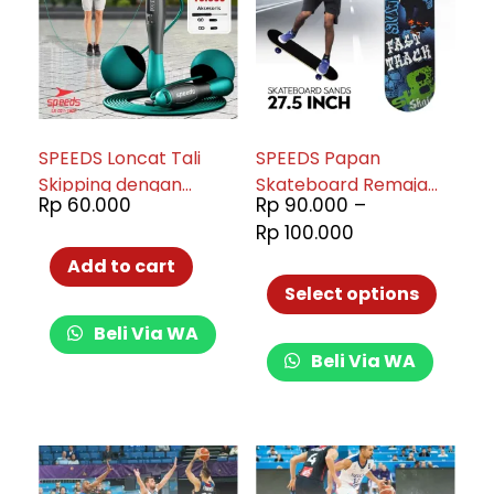
SPEEDS Loncat Tali
SPEEDS Papan
Skipping dengan
Skateboard Remaja
Rp
60.000
Rp
90.000
–
Counter Hitung
028-2808
Rp
100.000
Otomatis LX 021-1607
Add to cart
Select options
Beli Via WA
Beli Via WA