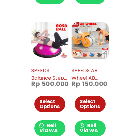
SPEEDS
SPEEDS AB
Balance Step
Wheel AB
Rp
500.000
Rp
150.000
Speeds
Roller Alat
ORIGINAL /
Push Up
Bosu Ball
Double Wheel
Select
Select
Options
Options
Pembakar
Roda Fitness
Lemak
009-01
Olahraga 019-
Beli
Beli
05
Via WA
Via WA