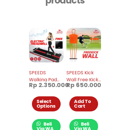
products
SPEEDS
SPEEDS Kick
Walking Pad
Wall Free Kick
Rp
2.350.000
Rp
650.000
Treadmil
Defensive Alat
Elektrik 042-18
Latihan
Sepakbola
Select
Add To
Options
Cart
Original Import
Pop Up Free
Kick 006-10
Beli
Beli
Via WA
Via WA