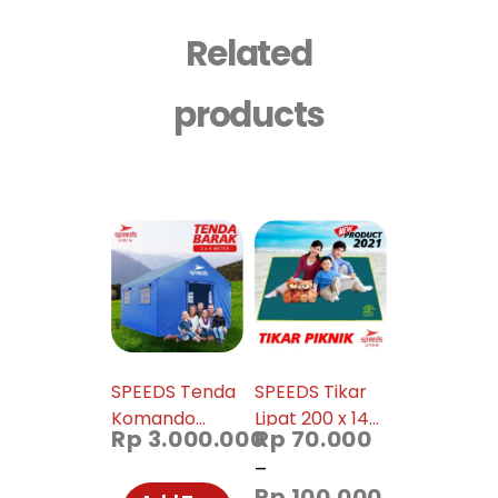
Related
products
SPEEDS Tenda
SPEEDS Tikar
Komando
Lipat 200 x 140
Rp
3.000.000
Rp
70.000
Tenda Barak
Tikar Piknik
–
3×4 m Tenda
Untuk
Rp
100.000