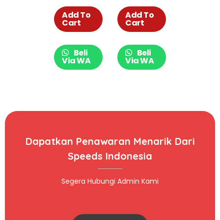
Outdoor
Dome Loreng
Waterproof
Camo 018-13
Add To
Add To
Cart
Cart
018-37
Beli
Beli
Via WA
Via WA
Dapatkan Penawaran Menarik Dari
Speeds Indonesia
Segera Hubungi Admin Kami