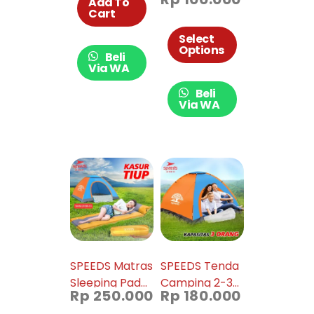
Militer
Tamasya
Add To
Cart
Serbaguna
Bahan Polyster
Tenda Regu
018-20
Select
Options
Pramuka 031-
Beli
16
Via WA
Beli
Via WA
SPEEDS Matras
SPEEDS Tenda
Sleeping Pad
Camping 2-3
Rp
250.000
Rp
180.000
Portable
Orang Army