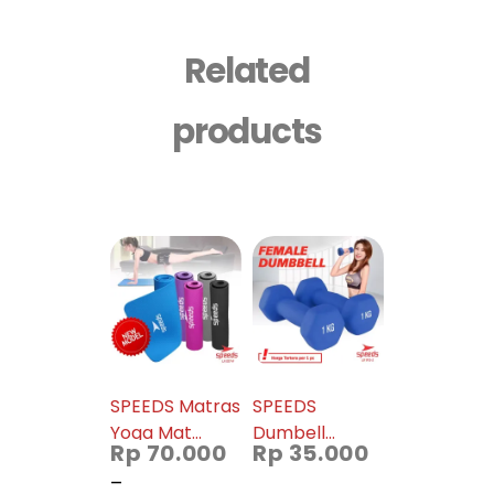
Related
products
SPEEDS Matras
SPEEDS
Yoga Mat
Dumbell
Rp
70.000
Rp
35.000
Untuk Meditasi
Barbel Vinyl
–
Yoga Gym
cewek