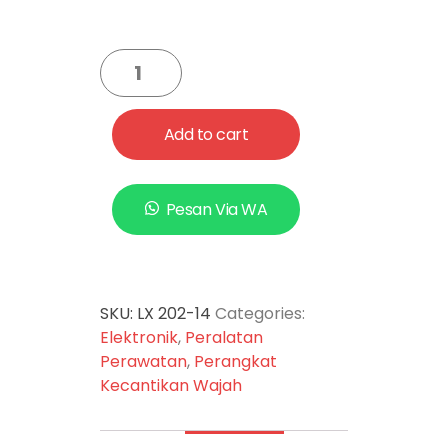
ergonomis. Pengaturan
kecepatan/panas pada
pengering rambut ini dapat
diatur sesuai dengan
kebutuhan sehari hari.
Add to cart
Pesan Via WA
SKU:
LX 202-14
Categories:
Elektronik
,
Peralatan
Perawatan
,
Perangkat
Kecantikan Wajah