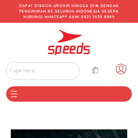
DAPAT DISKON GROSIR HINGGA 25% DENGAN
PENGIRIMAN KE SELURUH INDONESIA SEGERA
HUBUNGI WHATSAPP KAMI 0821 3635 8889