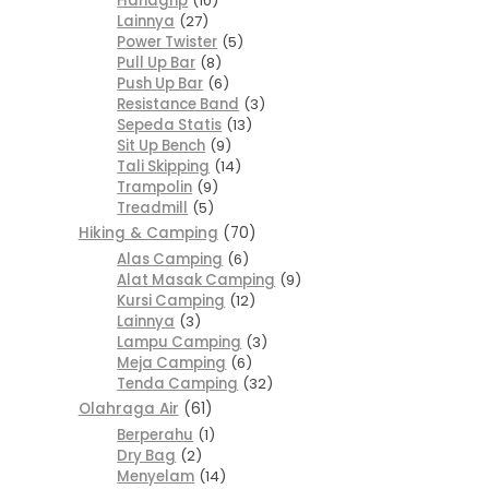
Handgrip
10
Lainnya
27
Power Twister
5
Pull Up Bar
8
Push Up Bar
6
Resistance Band
3
Sepeda Statis
13
Sit Up Bench
9
Tali Skipping
14
Trampolin
9
Treadmill
5
Hiking & Camping
70
Alas Camping
6
Alat Masak Camping
9
Kursi Camping
12
Lainnya
3
Lampu Camping
3
Meja Camping
6
Tenda Camping
32
Olahraga Air
61
Berperahu
1
Dry Bag
2
Menyelam
14