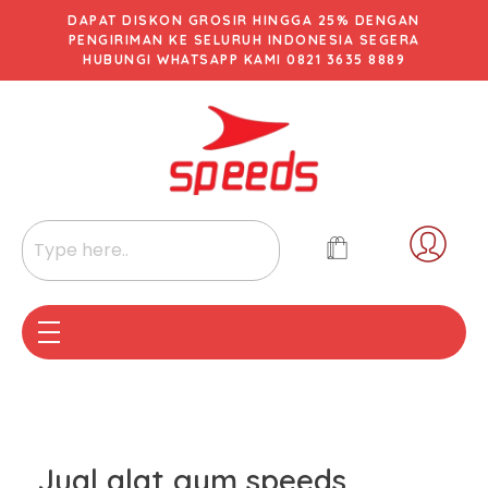
DAPAT DISKON GROSIR HINGGA 25% DENGAN
PENGIRIMAN KE SELURUH INDONESIA SEGERA
HUBUNGI WHATSAPP KAMI 0821 3635 8889
Jual alat gym speeds