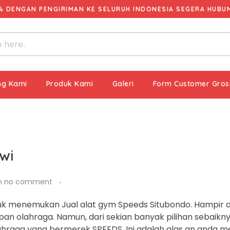
% DENGAN PENGIRIMAN KE SELURUH INDONESIA SEGERA HUBUNG
ng Kami
Produk Kami
Galeri
Form Customer Gros
wi
h
no comment
k menemukan Jual alat gym Speeds Situbondo. Hampir di
apan olahraga. Namun, dari sekian banyak pilihan sebai
lahraga yang bermerek SPEEDS. Ini adalah alas an anda m