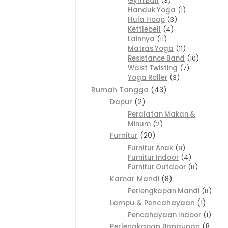
Gym Ball
3
Handuk Yoga
1
Hula Hoop
3
Kettlebell
4
Lainnya
11
Matras Yoga
11
Resistance Band
10
Waist Twisting
7
Yoga Roller
3
Rumah Tangga
43
Dapur
2
Peralatan Makan &
Minum
2
Furnitur
20
Furnitur Anak
8
Furnitur Indoor
4
Furnitur Outdoor
8
Kamar Mandi
8
Perlengkapan Mandi
8
Lampu & Pencahayaan
1
Pencahayaan Indoor
1
Perlengkapan Bangunan
8