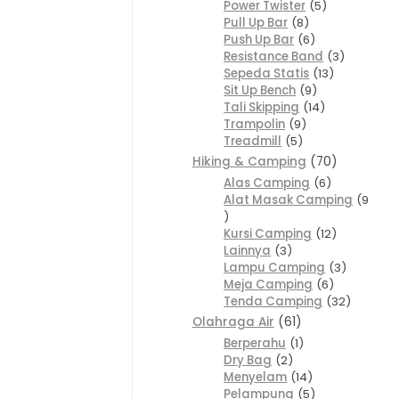
Power Twister
5
Pull Up Bar
8
Push Up Bar
6
Resistance Band
3
Sepeda Statis
13
Sit Up Bench
9
Tali Skipping
14
Trampolin
9
Treadmill
5
Hiking & Camping
70
Alas Camping
6
Alat Masak Camping
9
Kursi Camping
12
Lainnya
3
Lampu Camping
3
Meja Camping
6
Tenda Camping
32
Olahraga Air
61
Berperahu
1
Dry Bag
2
Menyelam
14
Pelampung
5