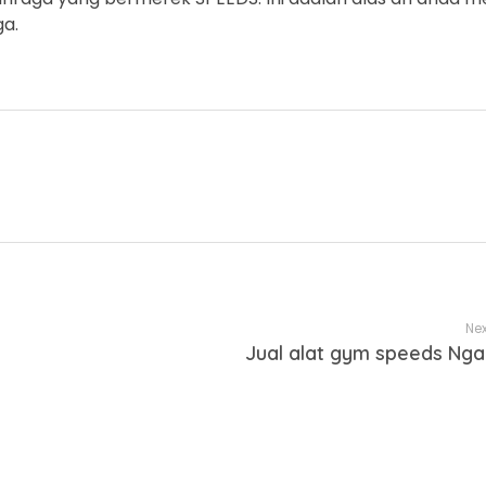
ga.
Nex
Jual alat gym speeds Nga