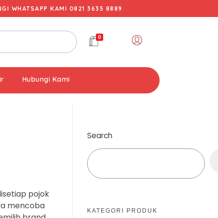
I WHATSAPP KAMI 0821 3635 8889
0
ir
Hubungi Kami
Search
setiap pojok
knya mencoba
KATEGORI PRODUK
emilih brand