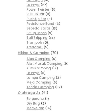
Handgrip
10
Lainnya
27
Power Twister
5
Pull Up Bar
8
Push Up Bar
6
Resistance Band
3
Sepeda Statis
13
Sit Up Bench
9
Tali Skipping
14
Trampolin
9
Treadmill
5
Hiking & Camping
70
Alas Camping
6
Alat Masak Camping
9
Kursi Camping
12
Lainnya
3
Lampu Camping
3
Meja Camping
6
Tenda Camping
32
Olahraga Air
61
Berperahu
1
Dry Bag
2
Menyelam
14