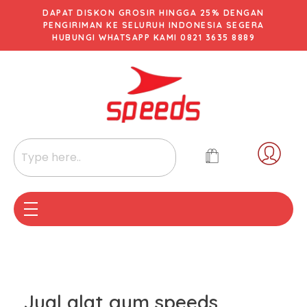
DAPAT DISKON GROSIR HINGGA 25% DENGAN
PENGIRIMAN KE SELURUH INDONESIA SEGERA
HUBUNGI WHATSAPP KAMI 0821 3635 8889
Jual alat gym speeds