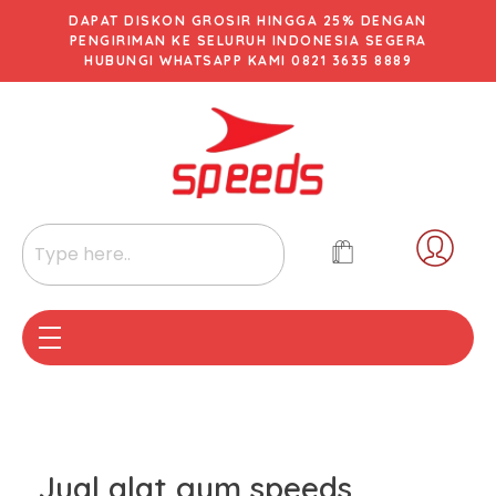
DAPAT DISKON GROSIR HINGGA 25% DENGAN
PENGIRIMAN KE SELURUH INDONESIA SEGERA
HUBUNGI WHATSAPP KAMI 0821 3635 8889
Jual alat gym speeds