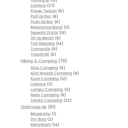
Handgrip
10
Lainnya
27
Power Twister
5
Pull Up Bar
8
Push Up Bar
6
Resistance Band
3
Sepeda Statis
13
Sit Up Bench
9
Tali Skipping
14
Trampolin
9
Treadmill
5
Hiking & Camping
70
Alas Camping
6
Alat Masak Camping
9
Kursi Camping
12
Lainnya
3
Lampu Camping
3
Meja Camping
6
Tenda Camping
32
Olahraga Air
61
Berperahu
1
Dry Bag
2
Menyelam
14