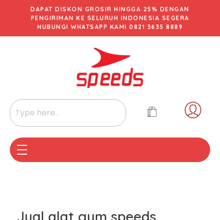
DAPAT DISKON GROSIR HINGGA 25% DENGAN
PENGIRIMAN KE SELURUH INDONESIA SEGERA
HUBUNGI WHATSAPP KAMI 0821 3635 8889
Jual alat gym speeds