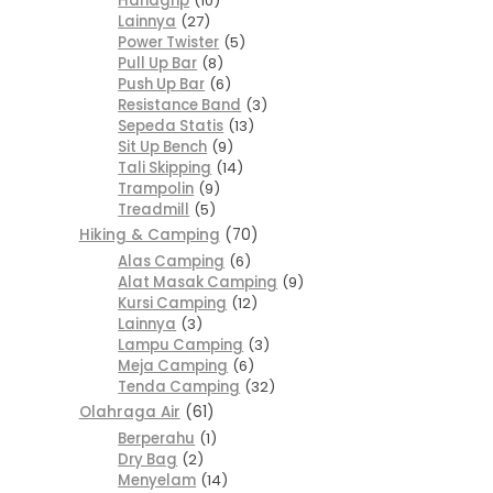
Handgrip
10
Lainnya
27
Power Twister
5
Pull Up Bar
8
Push Up Bar
6
Resistance Band
3
Sepeda Statis
13
Sit Up Bench
9
Tali Skipping
14
Trampolin
9
Treadmill
5
Hiking & Camping
70
Alas Camping
6
Alat Masak Camping
9
Kursi Camping
12
Lainnya
3
Lampu Camping
3
Meja Camping
6
Tenda Camping
32
Olahraga Air
61
Berperahu
1
Dry Bag
2
Menyelam
14