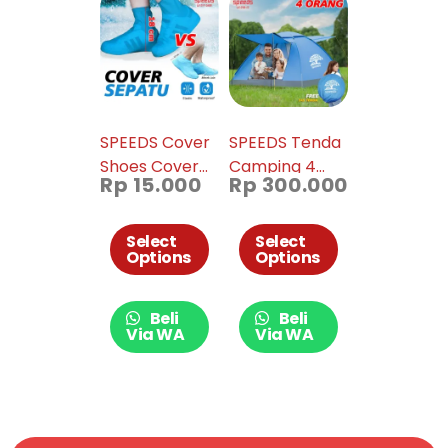
SPEEDS Cover
SPEEDS Tenda
Shoes Cover
Camping 4
Rp
15.000
Rp
300.000
Sepatu Rain
Orang Tenda
Shoes
Piknik Keluarga
Pelindung
Outdoor 018-12
Select
Select
Options
Options
Sepatu Anti Air
Hujan 017-
2605
Beli
Beli
Via WA
Via WA