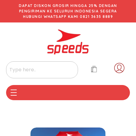
DAPAT DISKON GROSIR HINGGA 25% DENGAN
PENGIRIMAN KE SELURUH INDONESIA SEGERA
HUBUNGI WHATSAPP KAMI 0821 3635 8889