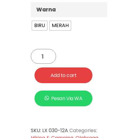
Warna
BIRU
MERAH
Add to cart
Pesan Via WA
SKU:
LX 030-12A
Categories:
Hiking & Camping
,
Olahraga
,