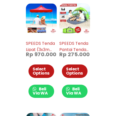
SPEEDS Tenda
SPEEDS Tenda
Lipat (3x3m
Pantai Tenda
Rp
970.000
Rp
275.000
21kg) Tenda
Camping
Bazar
Terbuka 4
Pameran
Orang Dengan
Select
Select
Options
Options
Tenda Jualan
Alas Anti Air
Otomatis 030-
018-10
2
Beli
Beli
Via WA
Via WA