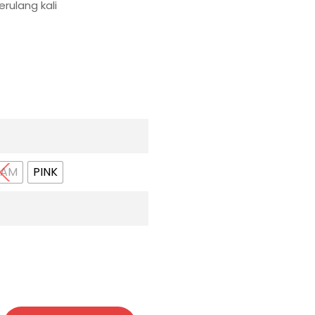
rulang kali
TAM
PINK