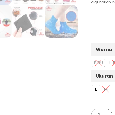
digunakan be
Warna
BIRU
HI
Ukuran
L
M