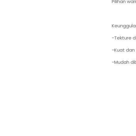
Pilihan warn
Keunggulan 
-Tekture d
-Kuat dan 
-Mudah di