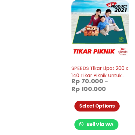
SPEEDS Tikar Lipat 200 x
140 Tikar Piknik Untuk
Rp
70.000
–
Tamasya Bahan
Rp
100.000
Polyster 018-20
Select Options
Beli Via WA