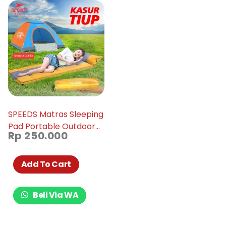
SPEEDS Matras Sleeping
Pad Portable Outdoor
Rp
250.000
Waterproof 018-37
Add To Cart
Beli Via WA