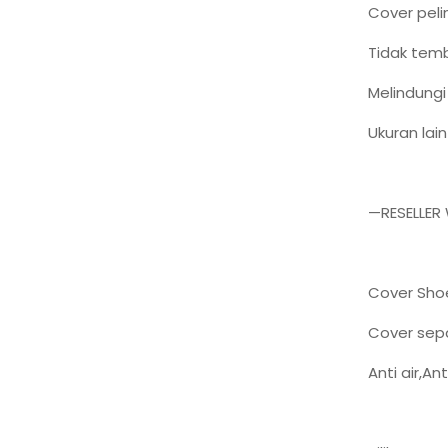
Cover peli
Tidak tem
Melindungi 
Ukuran lai
—RESELLER
Cover Sho
Cover sepa
Anti air,An