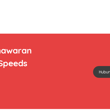
nawaran
 Speeds
Hubun