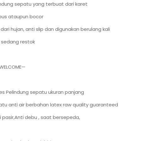
ndung sepatu yang terbuat dari karet
bus ataupun bocor
dari hujan, anti slip dan digunakan berulang kali
n sedang restok
 WELCOME—
es Pelindung sepatu ukuran panjang
tu anti air berbahan latex raw quality guaranteed
ti pasir,Anti debu , saat bersepeda,