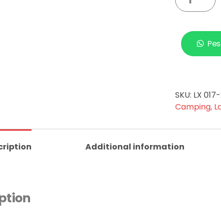
Pes
SKU:
LX 017
Camping
,
L
cription
Additional information
ption