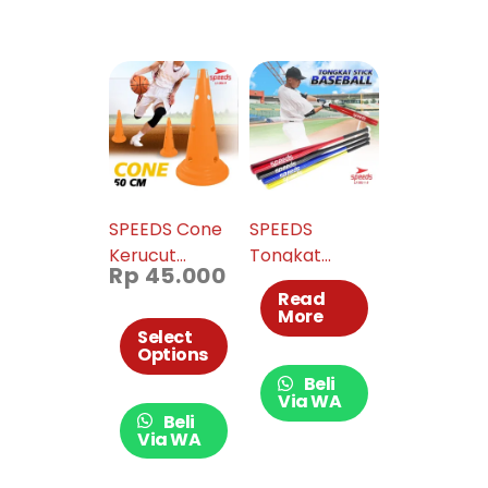
SPEEDS Cone
SPEEDS
Kerucut
Tongkat
Rp
45.000
Latihan Traffic
Baseball
Read
Bola 50 cm
Aluminium 002
More
006-09
Select
Options
Beli
Via WA
Beli
Via WA