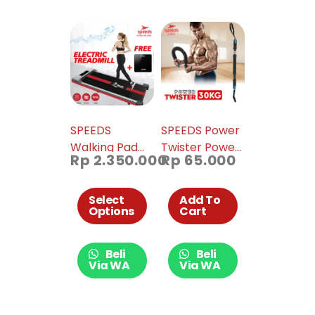
SPEEDS
SPEEDS Power
Walking Pad
Twister Power
Rp
2.350.000
Rp
65.000
Treadmil
Bender 30 Kg
Elektrik 042-18
Alat Fitness
Pembentuk
Select
Add To
Options
Cart
Otot Tubuh
Lengan
Tangan 013-08
Beli
Beli
Via WA
Via WA