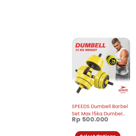
SPEEDS Dumbell Barbel
Set Max 15kg Dumbel
Rp
500.000
Dumble Alat Fitness 2
Pcs 014-01