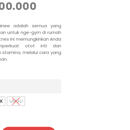
00.000
ainee adalah semua yang
an untuk nge-gym di rumah
fitnes ini memungkinkan Anda
perkuat otot inti dan
tamina, melalui cara yang
an.
NK
UNGU