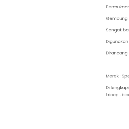
Permukaan 
Gembung bo
Sangat bai
Digunakan 
Dirancang 
Merek : Sp
Di lengkap
tricep , bice