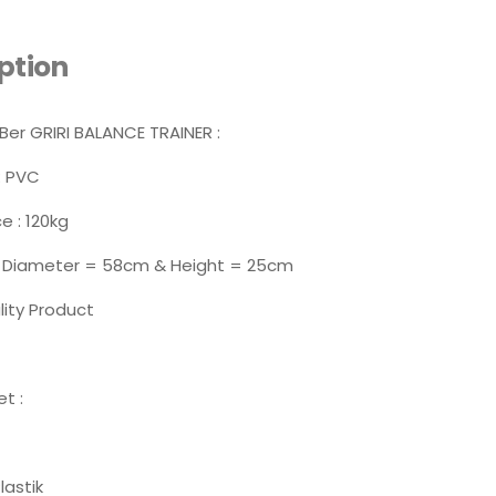
ption
Ber GRIRI BALANCE TRAINER :
: PVC
e : 120kg
: Diameter = 58cm & Height = 25cm
lity Product
t :
astik