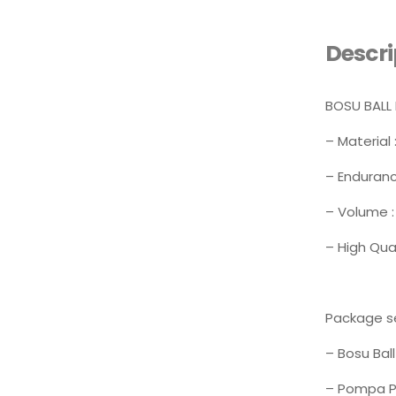
Descri
BOSU BALL 
– Material 
– Enduranc
– Volume 
– High Qua
Package se
– Bosu Ball
– Pompa Pl