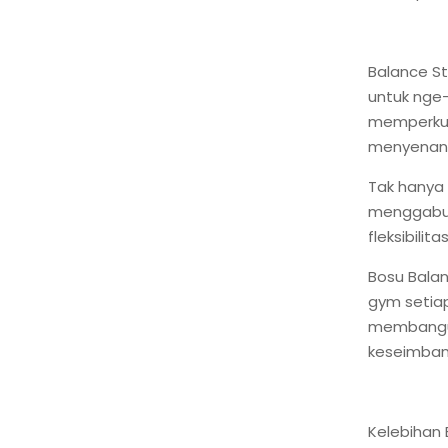
Balance St
untuk nge-
memperkua
menyenan
Tak hanya 
menggabun
fleksibili
Bosu Balan
gym setiap
membangun 
keseimban
Kelebihan 