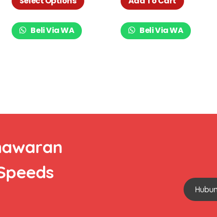
Select Options
Add To Cart
Beli Via WA
Beli Via WA
nawaran
 Speeds
Hubun