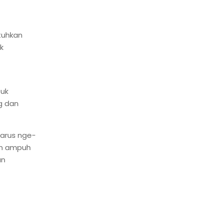
tuhkan
k
tuk
g dan
harus nge-
ain ampuh
an