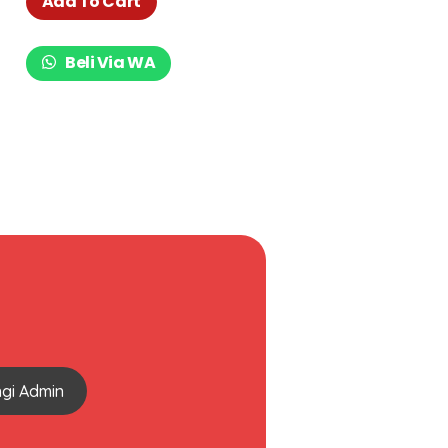
Add To Cart
Beli Via WA
gi Admin