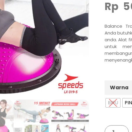
Rp
5
Balance Tr
Anda butuhk
anda. Alat 
untuk mem
membangun s
menyenangk
Warna
BIRU
PI