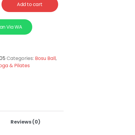
Add to cart
an Via WA
-05
Categories:
Bosu Ball
,
oga & Pilates
Reviews (0)