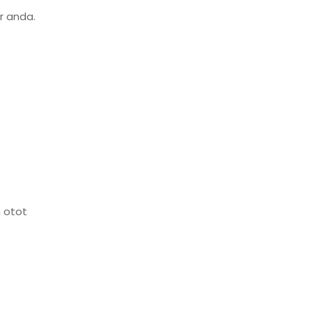
r anda.
h otot