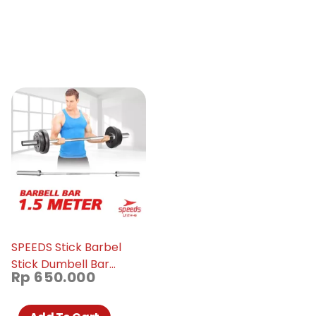
SPEEDS Stick Barbel
Stick Dumbell Bar
Rp
650.000
Straight Olympic 150cm
014-46