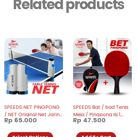
Related products
SPEEDS NET PINGPONG
SPEEDS Bat / bad Tenis
/ NET Original Net Jaring
Meja / Pingpong Isi 1,
Rp
65.000
Rp
47.500
Tenis Meja Pingpong
Barang bagus, Karet,
Portable Tennis Ball Net
Tahan lama. 032-40
015-02