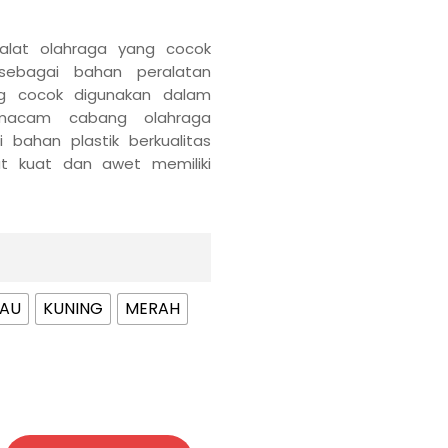
alat olahraga yang cocok
sebagai bahan peralatan
ng cocok digunakan dalam
macam cabang olahraga
i bahan plastik berkualitas
t kuat dan awet memiliki
g kecil sehingga mudah
kemanapun dan dapat
di manapun terbuat dari
ehingga tidak mudah rusak
.
JAU
KUNING
MERAH