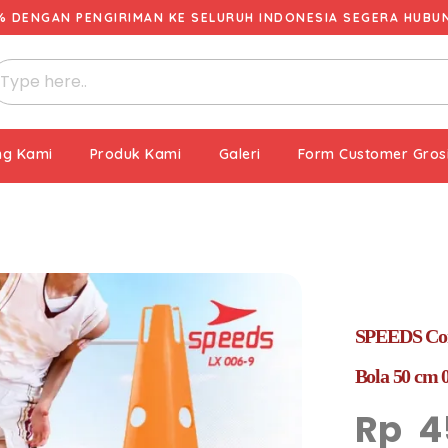
% DENGAN PENGIRIMAN KE SELURUH INDONESIA SEGERA HUBUNG
ng Kami
Produk Kami
Galeri
Form Customer Gros
SPEEDS Cone
Bola 50 cm 
Rp
4