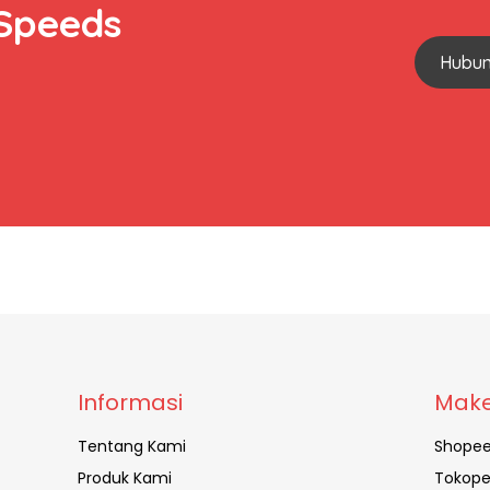
 Speeds
Hubun
Informasi
Make
Tentang Kami
Shope
Produk Kami
Tokope