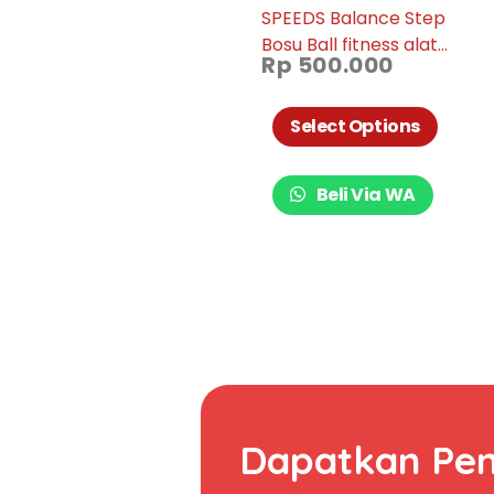
SPEEDS Balance Step
Bosu Ball fitness alat
Rp
500.000
olahraga bola yoga
gymball ori barang
import 019-04
Select Options
Beli Via WA
Dapatkan Pe