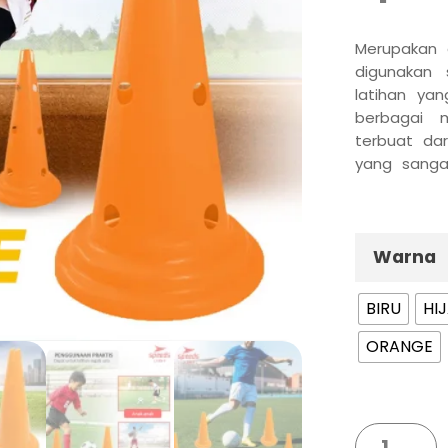
Merupakan 
digunakan 
latihan ya
berbagai 
terbuat dar
yang sanga
model yan
dibawa 
digunakan 
bahan PVC s
Warna
saat terinjak
BIRU
HI
ORANGE