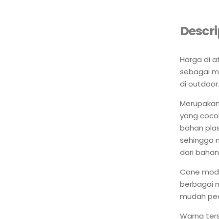
Descri
Harga di a
sebagai m
di outdoor
Merupakan 
yang coco
bahan plas
sehingga 
dari bahan
Cone mode
berbagai m
mudah pe
Warna terse