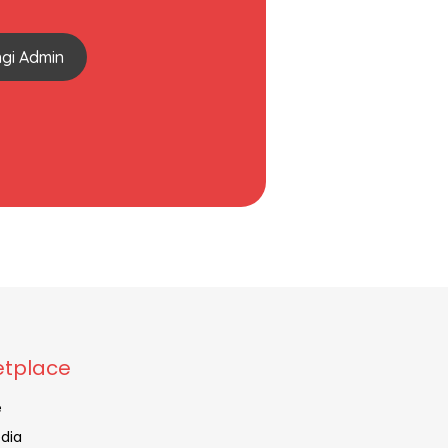
gi Admin
tplace
e
dia