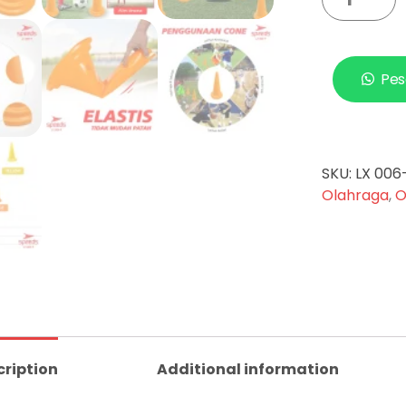
Pes
SKU:
LX 006
Olahraga
,
O
cription
Additional information