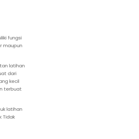
ki fungsi
or maupun
an latihan
at dari
ang kecil
n terbuat
k latihan
k Tidak