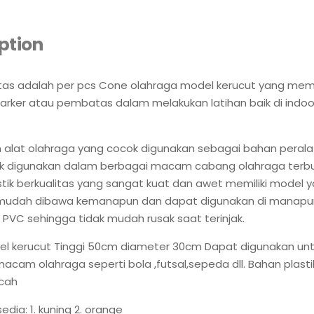
ption
tas adalah per pcs Cone olahraga model kerucut yang memili
arker atau pembatas dalam melakukan latihan baik di indo
.
alat olahraga yang cocok digunakan sebagai bahan peralat
k digunakan dalam berbagai macam cabang olahraga terbu
tik berkualitas yang sangat kuat dan awet memiliki model y
mudah dibawa kemanapun dan dapat digunakan di manapu
 PVC sehingga tidak mudah rusak saat terinjak.
l kerucut Tinggi 50cm diameter 30cm Dapat digunakan untu
acam olahraga seperti bola ,futsal,sepeda dll. Bahan plasti
cah
dia: 1. kuning 2. orange