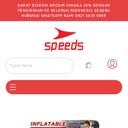
DAPAT DISKON GROSIR HINGGA 25% DENGAN
PENGIRIMAN KE SELURUH INDONESIA SEGERA
HUBUNGI WHATSAPP KAMI 0821 3635 8889