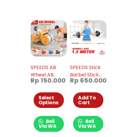
SPEEDS AB
SPEEDS Stick
Wheel AB
Barbel Stick
Rp
150.000
Rp
650.000
Roller Alat
Dumbell Bar
Push Up
Straight
Double Wheel
Olympic
Select
Add To
Options
Cart
Roda Fitness
150cm 014-46
009-01
Beli
Beli
Via WA
Via WA