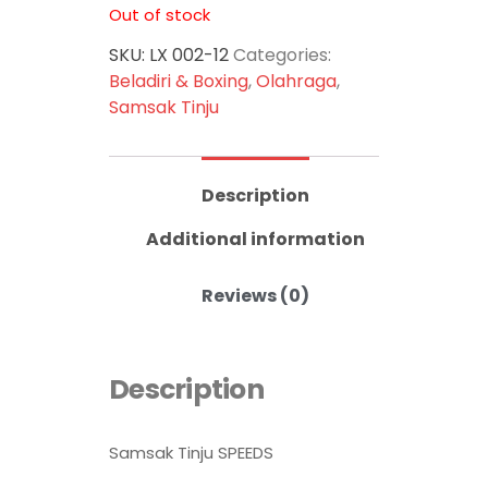
punching bag terbuat dari
Out of stock
bahan kulit sintetis tebal
sehingga sangat awet dan
SKU:
LX 002-12
Categories:
tidak gampang rusak saat
Beladiri & Boxing
,
Olahraga
,
digunakan dalam jangka waktu
Samsak Tinju
lama.
Description
Additional information
Reviews (0)
Description
Samsak Tinju SPEEDS