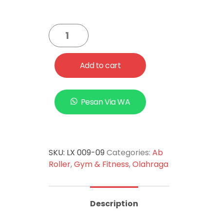
karet berkualitas tinggi.
Pegangan terbuat dari besi
dan dilapisi busa. Ideal untuk
latihan di rumah, kantor, atau
saat Jalan Jalan (Traveling).
Add to cart
Pesan Via WA
SKU:
LX 009-09
Categories:
Ab
Roller
,
Gym & Fitness
,
Olahraga
Description