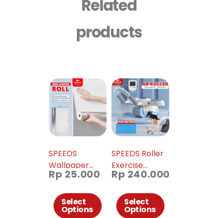
Related
products
SPEEDS
SPEEDS Roller
Wallpaper
Exercise
Rp
25.000
Rp
240.000
dinding 3D Roll
Fitness Wheel
Motif Kain
Mat 009-18
Linen 3mm
Select
Select
Options
Options
Foam Stiker