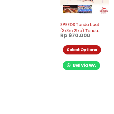
SPEEDS Tenda Lipat
(3x3m 21kg) Tenda
Rp
970.000
Bazar Pameran Tenda
Jualan Otomatis 030-2
Select Options
Beli Via WA