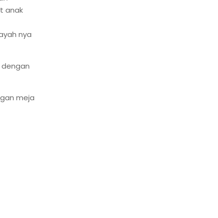
t anak
ayah nya
i dengan
ngan meja