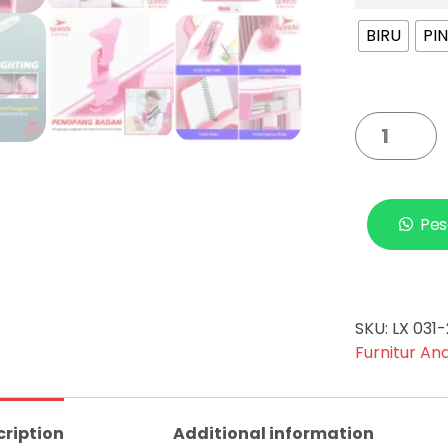
BIRU
PI
Pes
SKU:
LX 031
Furnitur An
cription
Additional information