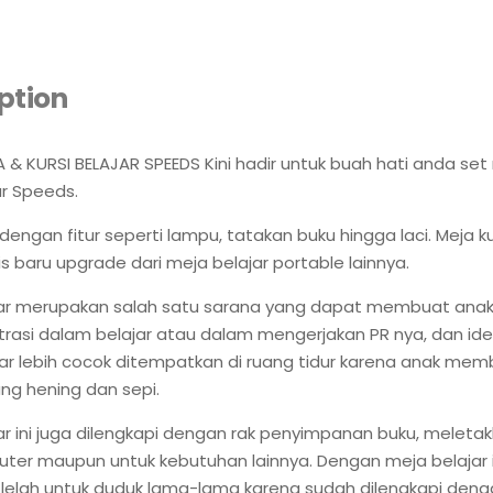
ption
A & KURSI BELAJAR SPEEDS Kini hadir untuk buah hati anda se
ar Speeds.
dengan fitur seperti lampu, tatakan buku hingga laci. Meja kur
is baru upgrade dari meja belajar portable lainnya.
jar merupakan salah satu sarana yang dapat membuat anak 
rasi dalam belajar atau dalam mengerjakan PR nya, dan ide
ar lebih cocok ditempatkan di ruang tidur karena anak me
g hening dan sepi.
ar ini juga dilengkapi dengan rak penyimpanan buku, meletak
puter maupun untuk kebutuhan lainnya. Dengan meja belajar i
 lelah untuk duduk lama-lama karena sudah dilengkapi deng