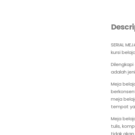
Descri
SERIAL MEJ
kursi belaj
Dilengkapi 
adalah jen
Meja bela
berkonsent
meja belaj
tempat yan
Meja belaj
tulis, kom
tidak akan