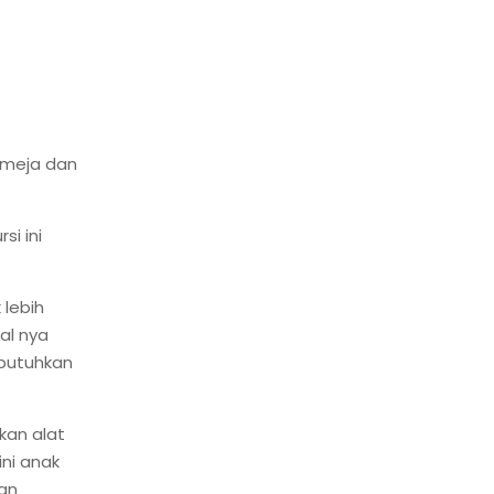
t meja dan
si ini
lebih
al nya
mbutuhkan
kan alat
ni anak
an