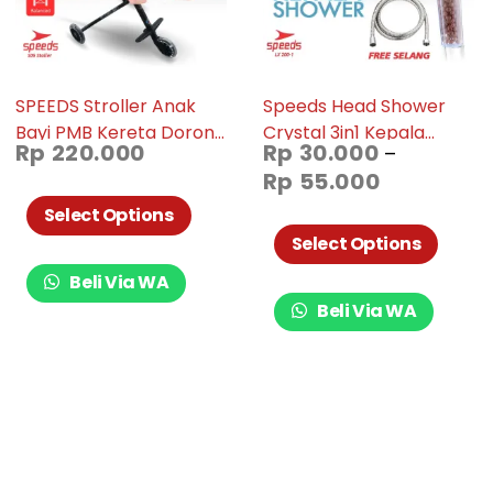
SPEEDS Stroller Anak
Speeds Head Shower
Bayi PMB Kereta Dorong
Crystal 3in1 Kepala
Rp
220.000
Rp
30.000
–
Bayi Anak Ezzy Stroller
Shower 3 Mode Bonus
Rp
55.000
Mini Trike Roda Tiga
Selang 200-1-5
Baby S05
Select Options
Select Options
Beli Via WA
Beli Via WA