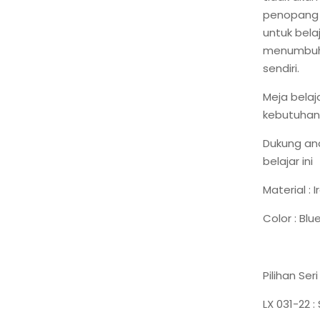
penopang 
untuk bel
menumbuhk
sendiri.
Meja belaj
kebutuhan 
Dukung an
belajar ini
Material : I
Color : Blue
Pilihan Ser
LX 031-22 :