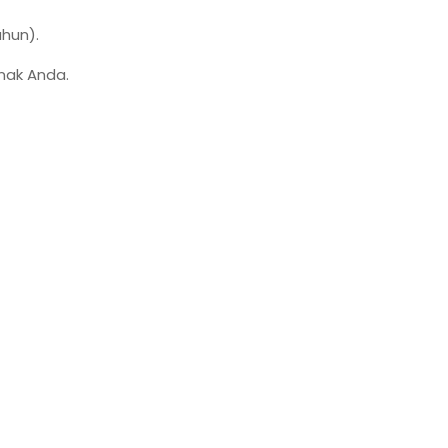
ahun).
nak Anda.