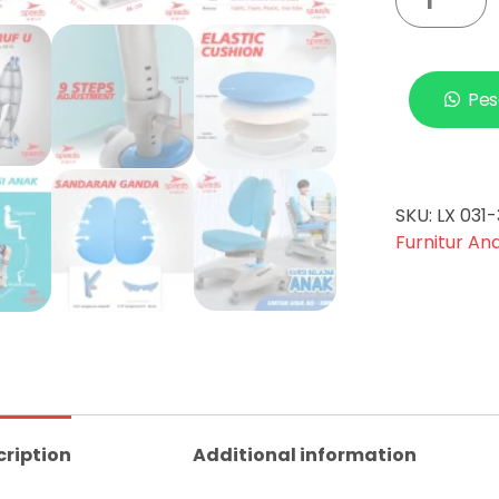
Pes
SKU:
LX 031-
Furnitur An
cription
Additional information