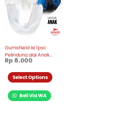
Gumshield isi 1psc
Pelindung gigi Anak
Rp
8.000
untuk Original, Import
karate tinju Boxing
speeds 033-9
Select Options
Beli Via WA