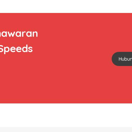
nawaran
 Speeds
Hubun