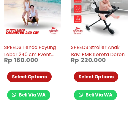
SPEEDS Tenda Payung
SPEEDS Stroller Anak
Lebar 240 cm Event
Bayi PMB Kereta Dorong
Rp
180.000
Rp
220.000
Pantai Cafe Bazaar
Bayi Anak Ezzy Stroller
Parasol Diameter
Mini Trike Roda Tiga
Payung Untuk Event
Baby S05
Select Options
Select Options
Booth 031-3
Beli Via WA
Beli Via WA