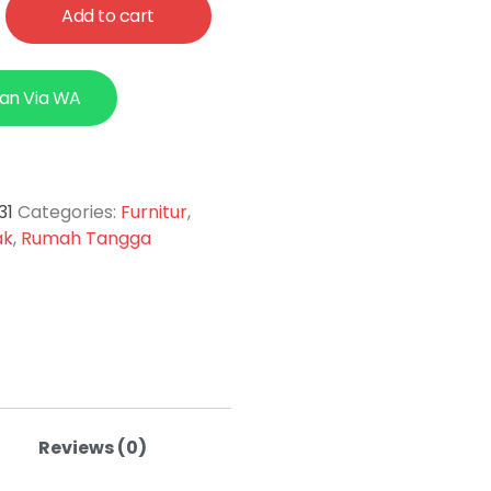
Add to cart
an Via WA
31
Categories:
Furnitur
,
ak
,
Rumah Tangga
Reviews (0)