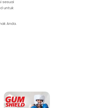
i sesuai
ed untuk
nak Anda.