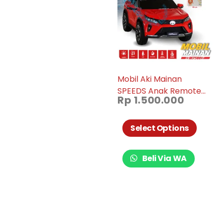
Mobil Aki Mainan
SPEEDS Anak Remote
Rp
1.500.000
PMB Listrik Model
Fortuner Remote
Control M7588
Select Options
Beli Via WA