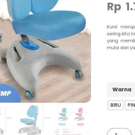
Rp
1
Kursi meru
sering kita 
yang memil
mulai dari 
Warna
BIRU
PI