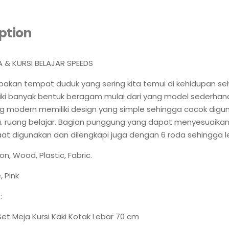
ption
A & KURSI BELAJAR SPEEDS
pakan tempat duduk yang sering kita temui di kehidupan seha
iki banyak bentuk beragam mulai dari yang model sederhan
 modern memiliki design yang simple sehingga cocok digun
a. ruang belajar. Bagian punggung yang dapat menyesuaika
t digunakan dan dilengkapi juga dengan 6 roda sehingga leb
ron, Wood, Plastic, Fabric.
, Pink
:
 Set Meja Kursi Kaki Kotak Lebar 70 cm