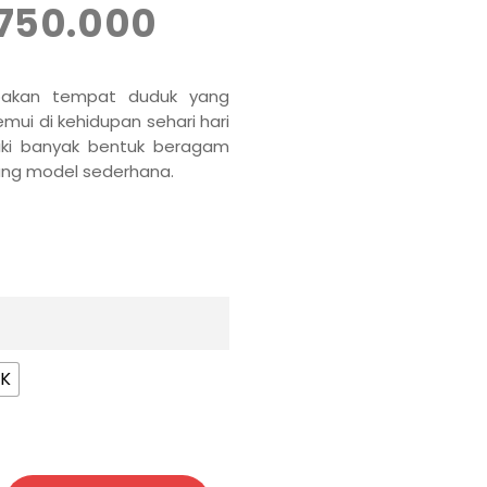
.750.000
pakan tempat duduk yang
temui di kehidupan sehari hari
iki banyak bentuk beragam
yang model sederhana.
NK