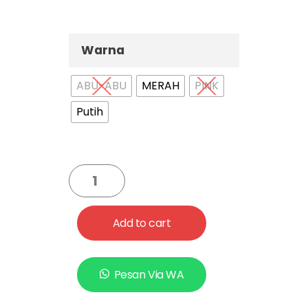
miliknya.
Warna
ABU-ABU
MERAH
PINK
Putih
Add to cart
Pesan Via WA