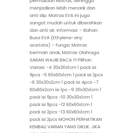
permukaan Matras, sehingga
menjadikan lebih menarik dan
anti slip. Matras EVA ini juga
sangat mudah untuk dibersihkan
dan anti air. Informasi: – Bahan:
Busa EVA (Ethylene-viny
acetate) – Fungsi: Matras
bermain anak, Matras Olahraga
SARAN WAJIB BACA !!! Pilihan
Variasi: -4 30x30x1cm 1 pack isi
9pcs -5 60x60x1cm 1 pack isi 2pcs
-6 30x30x2cm 1 pack isi 4pcs -7
60x60x2cm isi 1pc -9 30x30x1cm 1
pack isi 9pcs -10 30x30x1cm 1
pack isi 9pcs -12 60x60x1cm 1
pack isi 2pcs -13 60x60x1cm 1
pack isi 2pcs MOHON PERHATIKAN
KEMBALI VARIAN YANG DIKLIK. JIKA