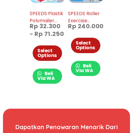
SPEEDS Plastik
SPEEDS Roller
Polymailer
Exercise
Rp
32.300
Rp
240.000
Packing Hitam
Fitness Wheel
Rp
71.250
–
Mat 009-18
Select
Options
Select
Options
Beli
Via WA
Beli
Via WA
Dapatkan Penawaran Menarik Dari