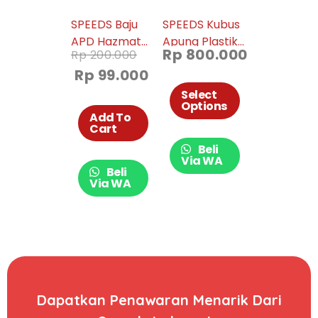
SPEEDS Baju
SPEEDS Kubus
APD Hazmat
Apung Plastik
Rp
800.000
Rp
200.000
Cover Mask
HPDE
Rp
99.000
Bagi Tenaga
50x50x40cm
Medis Untuk
Dermaga
Select
Options
Corona
Apung Kuat
Add To
Anti Slip Susun
Cart
Magic Float
Beli
Bisa Grosir
Via WA
Beli
001-1601
Via WA
Dapatkan Penawaran Menarik Dari