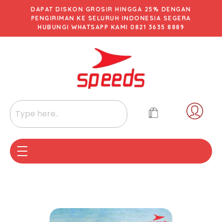
DAPAT DISKON GROSIR HINGGA 25% DENGAN
PENGIRIMAN KE SELURUH INDONESIA SEGERA
HUBUNGI WHATSAPP KAMI 0821 3635 8889