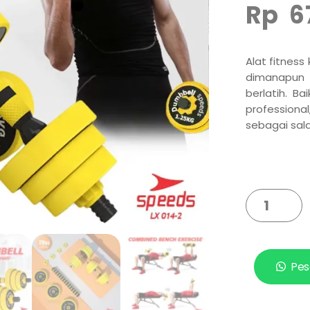
Rp
6
Alat fitness
dimanapun 
berlatih. B
profession
sebagai sala
Pes