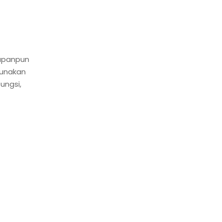
kapanpun
gunakan
ungsi,