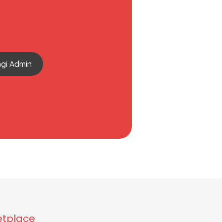
gi Admin
tplace