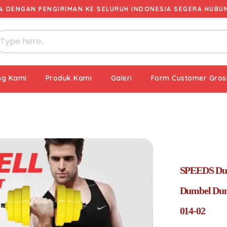
% DENGAN PENGIRIMAN KE SELURUH INDONESIA SEGERA HUBUNG
ng Kami
Produk Kami
Galeri
Form Customer Gros
SPEEDS Dum
Dumbel Dumb
014-02