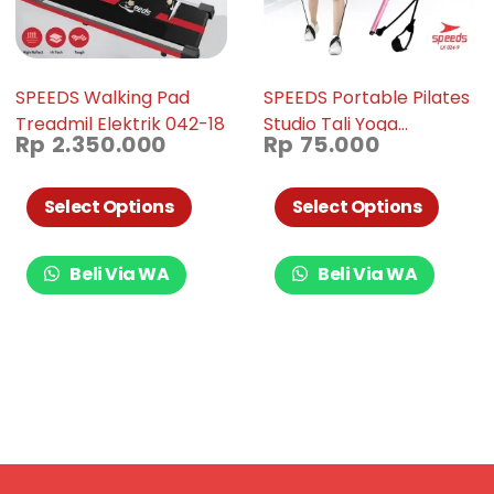
SPEEDS Walking Pad
SPEEDS Portable Pilates
Treadmil Elektrik 042-18
Studio Tali Yoga
Rp
2.350.000
Rp
75.000
Resistance Band Untuk
Olahraga Senam Elastis
024-9
Select Options
Select Options
Beli Via WA
Beli Via WA