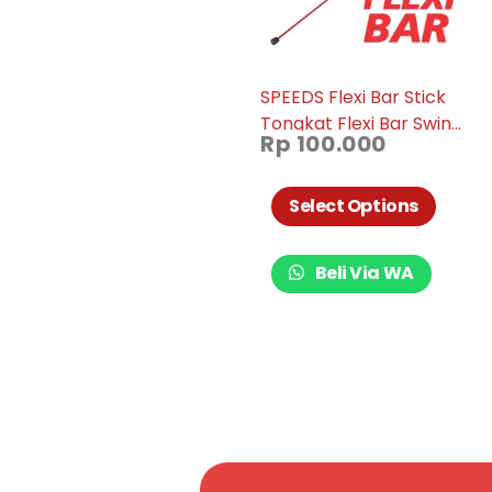
SPEEDS Flexi Bar Stick
Tongkat Flexi Bar Swing
Rp
100.000
Training Workout Untuk
Kebutuhan Fitness Gym
024-12
Select Options
Beli Via WA