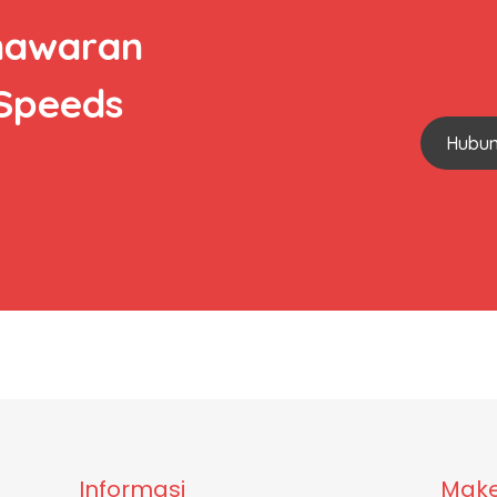
nawaran
 Speeds
Hubun
Informasi
Make