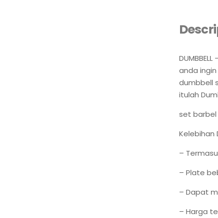
Descri
DUMBBELL –
anda ingin
dumbbell s
itulah Dum
set barbel
Kelebihan 
– Termasuk
– Plate be
– Dapat m
– Harga te