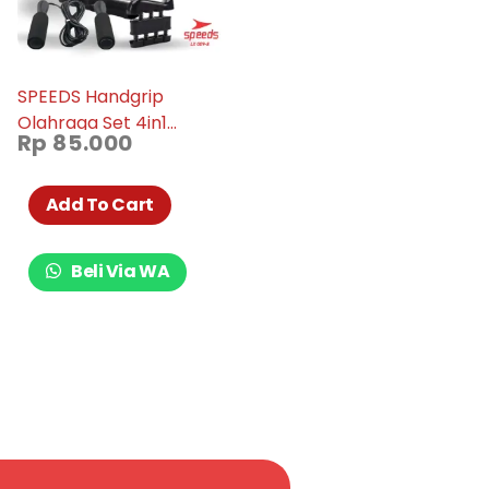
SPEEDS Handgrip
Olahraga Set 4in1
Rp
85.000
Kekuatan 5-60 KG 009-
08
Add To Cart
Beli Via WA