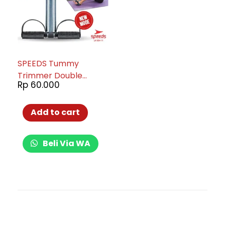
SPEEDS Tummy
Trimmer Double
Rp
60.000
Spring Exerciser
LX024-11
Add to cart
Beli Via WA