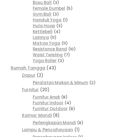
Bosu Ball
3
Female Dumbel
5
Gym Ball
3
Handuk Yoga
1
Hula Hoop
3
Kettlebell
4
Lainnya
11
Matras Yoga
11
Resistance Band
10
Waist Twisting
7
Yoga Roller
3
Rumah Tangga
43
Dapur
2
Peralatan Makan & Minum
2
Furnitur
20
Furnitur Anak
8
Furnitur Indoor
4
Furnitur Outdoor
8
Kamar Mandi
8
Perlengkapan Mandi
8
Lampu & Pencahayaan
1